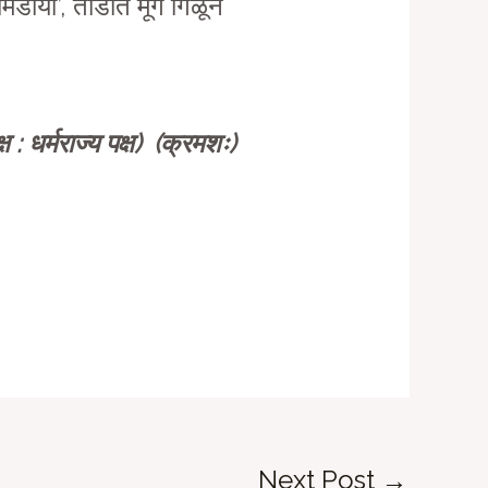
िडीया’, तोंडात मूग गिळून
 : धर्मराज्य पक्ष) (क्रमशः)
Next Post
→