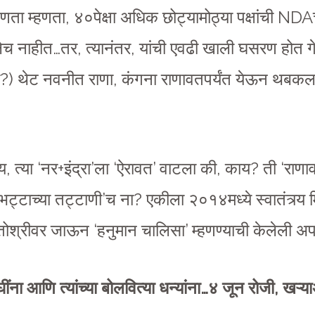
हणता म्हणता, ४०पेक्षा अधिक छोट्यामोठ्या पक्षांची ND
सलेच नाहीत…तर, त्यानंतर, यांची एवढी खाली घसरण होत 
पो?) थेट नवनीत राणा, कंगना राणावतपर्यंत येऊन थबक
य, त्या ‘नर+इंद्रा’ला ‘ऐरावत’ वाटला की, काय? ती ‘राण
्टाच्या तट्टाणी’च ना? एकीला २०१४मध्ये स्वातंत्र्य 
 मातोश्रीवर जाऊन ‘हनुमान चालिसा’ म्हणण्याची केलेली अ
ींना आणि त्यांच्या बोलवित्या धन्यांना…४ जून रोजी, खऱ्य