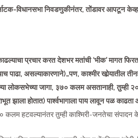
र्नाटक-विधानसभा निवडणुकीनंतर, तोंडावर आपटून केव्ह
ढल्याचा प्रचार करत देशभर मतांची
‘भीक’ मागत फिरता (
चाच पाढा, असल्याकारणाने)…पण, काश्मीर खोर्‍यातील त
(ज्या लोकसभेच्या जागा, ३७० कलम असतानाही, तुम्ही २
भूत झाला होतात) पार्श्वभागाला पाय लावून पळ काढता
७० कलम हटवल्यानंतर तुम्ही काश्मिरी-जनतेचा संपादन क