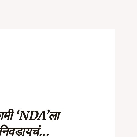
कामी ‘NDA’ला
निवडायचं…