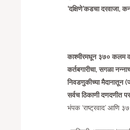
‘दक्षिणे’कडचा दरवाजा, क
काश्मीरमधून ३७० कलम का
कर्तबगारीचा, सगळा नन्ना
निवडणुकीच्या मैदानातून 
सर्वच ठिकाणी दणदणीत परा
भंपक ‘राष्ट्रवाद’ आणि ३