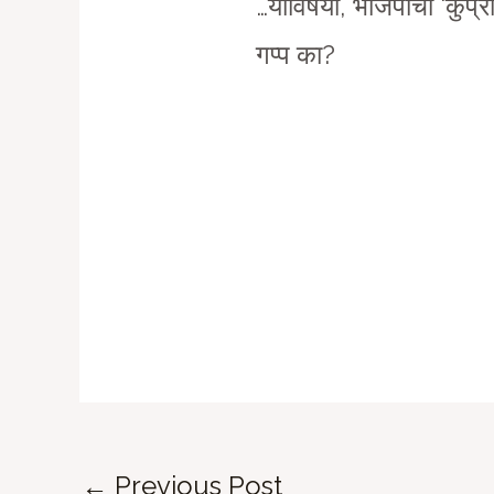
…याविषयी, भाजपाचा ‘कुप्र
गप्प का?
Post
←
Previous Post