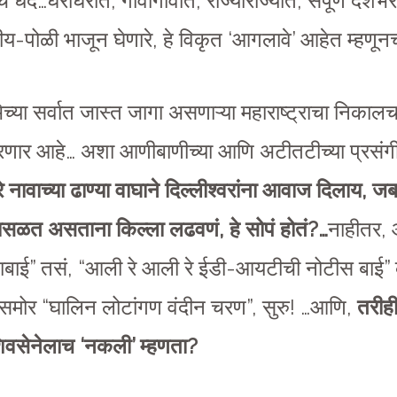
च धंदे…घराघरात, गावागावात, राज्याराज्यात, संपूर्ण द
-पोळी भाजून घेणारे, हे विकृत ‘आगलावे’ आहेत म्हणून
च्या सर्वात जास्त जागा असणाऱ्या महाराष्ट्राचा निकालच,
ठरणार आहे… अशा आणीबाणीच्या आणि अटीतटीच्या प्रसंगी
े नावाच्या ढाण्या वाघाने दिल्लीश्वरांना आवाज दिलाय
, जब
ासळत असताना किल्ला लढवणं, हे सोपं होतं?…
नाहीतर,
बाई” तसं, “आली रे आली रे ईडी-आयटीची नोटीस बाई” 
ंसमोर “घालिन लोटांगण वंदीन चरण”, सुरु! …आणि,
तरीही
शिवसेनेलाच ‘नकली’ म्हणता?