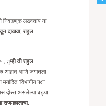
सीची निवडणूक लढवताय ना;
वून दाखवा, राहुल
ण, तु
म्ही ती राहुल
रपोक आहात आणि जगातला
 मर्यादित ‘विभागीय पक्ष’
 दोस्त असलेल्या बड्या
्या राजमहालाचा
,