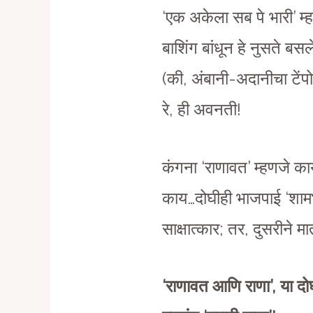
‘एक अकेला सब पे भारी’ म्
बाशिंग बांधून हे नुसते ब
(की, अंबानी-अदानीचा टें
रे, ही अवनती!
कंगना ‘राणावत’ म्हणजे का
काय…दोघीही भाजपाई ‘शामभट
साक्षात्कार; तर, दुसरीने
‘राणावत आणि राणा’, या दोघ