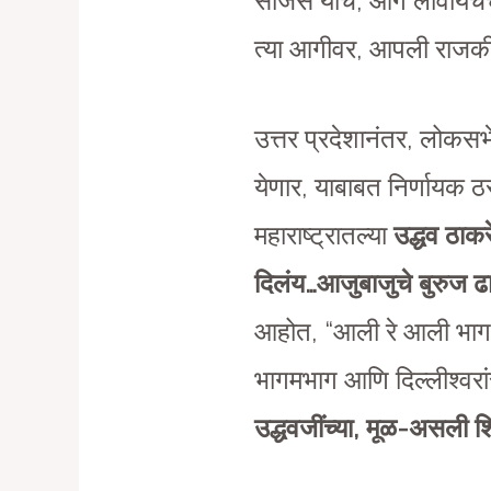
साजेसे यांचे, आग लावायचे
त्या आगीवर, आपली राजकीय
उत्तर प्रदेशानंतर, लोकसभे
येणार, याबाबत निर्णायक 
महाराष्ट्रातल्या
उद्धव ठाकर
दिलंय…आजुबाजुचे बुरुज ढ
आहोत, “आली रे आली भागा
भागमभाग आणि दिल्लीश्वरा
उद्धवजींच्या, मूळ-असली 