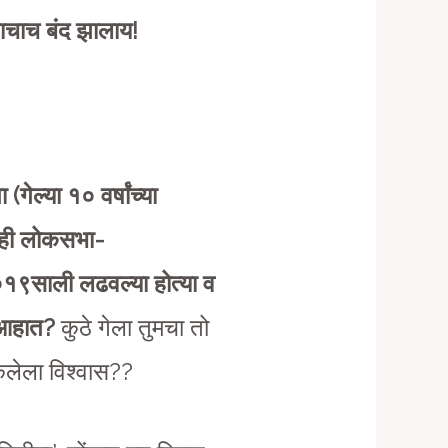
ाचाच बंद झालाय!
गेल्या १० वर्षांच्या
ीनही लोकसभा-
०१९साली लढवल्या होत्या व
 आहात?
कुठे गेला तुमचा तो
ेलेला विश्वास??