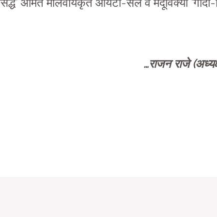
सिद्ध’ अमित मालवीयकृत आयटी-सेल व मेंदूविक्या ‘गोदी-म
…राजन राजे (अध्यक्ष