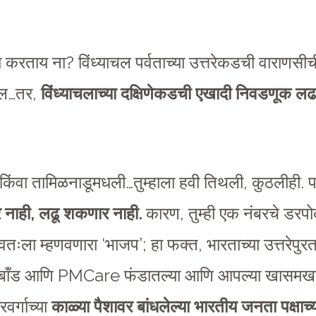
वा करताय ना? विंध्याचल पर्वताच्या उत्तरेकडची वाराण
ाल…तर,
विंध्याचलाच्या दक्षिणेकडची एखादी निवडणूक लढ
किंवा तामिळनाडूमधली…तुम्हाला हवी तिथली, कुठलीही. प
 नाही
, लढू शकणार नाही.
कारण, तुम्ही एक नंबरचे ड
वतःला म्हणवणारा ‘भाजप’; हा फक्त, भारताच्या उत्तरेपुरता
ल-बॉंड आणि PMCare फंडातल्या आणि आपल्या खासमखास
वर्गाच्या
काळ्या पैशावर बांधलेल्या भारतीय जनता पक्षाच