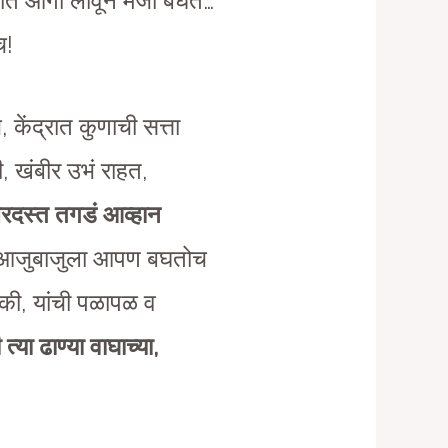
ेशभरात आगी लावून मजा बघत…
च!
 केंद्रात कुणाची सत्ता
, खंबीर उभं राहत,
रदस्त तगडं आव्हान
 आजुबाजुला आपण बघतोच
की, यांची पळापळ व
 त्या ढाण्या वाघाच्या,