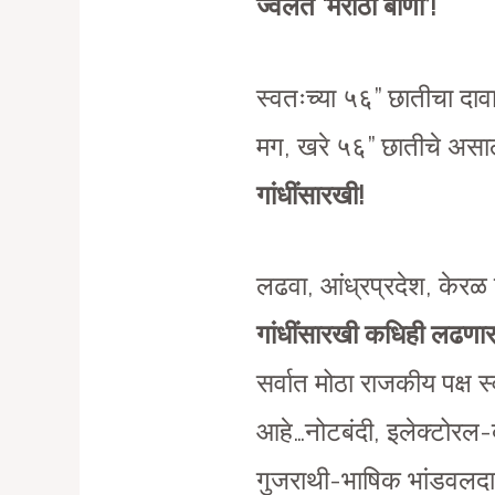
ज्वलंत ‘मराठी बाणा’!
स्वतःच्या ५६” छातीचा दा
मग, खरे ५६” छातीचे अस
गांधींसारखी!
लढवा, आंध्रप्रदेश, केरळ 
गांधींसारखी कधिही लढणार
सर्वात मोठा राजकीय पक्ष स्
आहे…नोटबंदी, इलेक्टोर
गुजराथी-भाषिक भांडवलदार