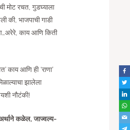
Aची मोट रचत, गुडघ्याला
गेली की, भाजपाची गाडी
ला…अरेरे, काय आणि किती
ावत’ काय आणि ही ‘राणा’
मिळाल्याचा झालेला
पयशी नौटंकी!
ाअर्थाने कळेल, जाज्वल्य-