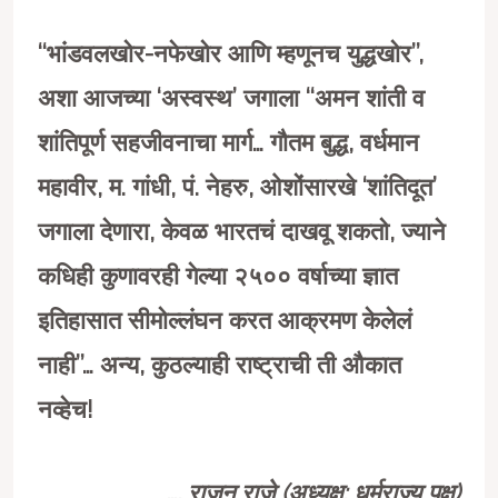
‘‘भांडवलखोर-नफेखोर आणि म्हणूनच युद्धखोर’’,
अशा आजच्या ‘अस्वस्थ’ जगाला ‘‘अमन शांती व
शांतिपूर्ण सहजीवनाचा मार्ग… गौतम बुद्ध, वर्धमान
महावीर, म. गांधी, पं. नेहरु, ओशोंसारखे ‘शांतिदूत’
जगाला देणारा, केवळ भारतचं दाखवू शकतो, ज्याने
कधिही कुणावरही गेल्या २५०० वर्षाच्या ज्ञात
इतिहासात सीमोल्लंघन करत आक्रमण केलेलं
नाही’’… अन्य, कुठल्याही राष्ट्राची ती औकात
नव्हेच!
…. राजन राजे (अध्यक्ष: धर्मराज्य पक्ष)