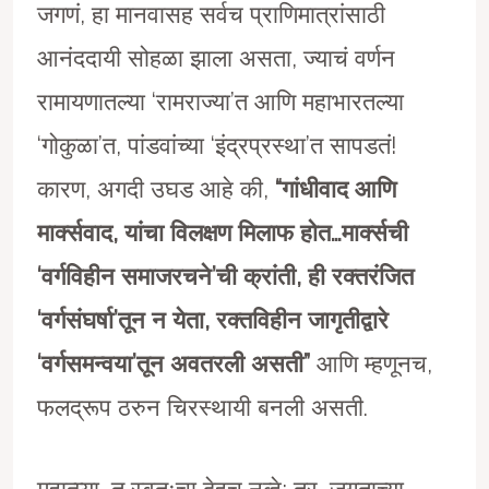
जगणं, हा मानवासह सर्वच प्राणिमात्रांसाठी
आनंददायी सोहळा झाला असता, ज्याचं वर्णन
रामायणातल्या ‘रामराज्या’त आणि महाभारतल्या
‘गोकुळा’त, पांडवांच्या ‘इंद्रप्रस्था’त सापडतं!
कारण, अगदी उघड आहे की,
“गांधीवाद आणि
मार्क्सवाद, यांचा विलक्षण मिलाफ होत…मार्क्सची
‘वर्गविहीन समाजरचने’ची क्रांती, ही रक्तरंजित
‘वर्गसंघर्षा’तून न येता, रक्तविहीन जागृतीद्वारे
‘वर्गसमन्वया’तून अवतरली असती”
आणि म्हणूनच,
फलद्रूप ठरुन चिरस्थायी बनली असती.
महात्म्या, तू स्वतःचा देहच नव्हे; तर, जगताच्या