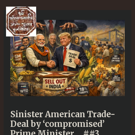
Skip
to
Ma
content
M
Sinister American Trade-
Deal by ‘compromised’
Prime Minister….##3