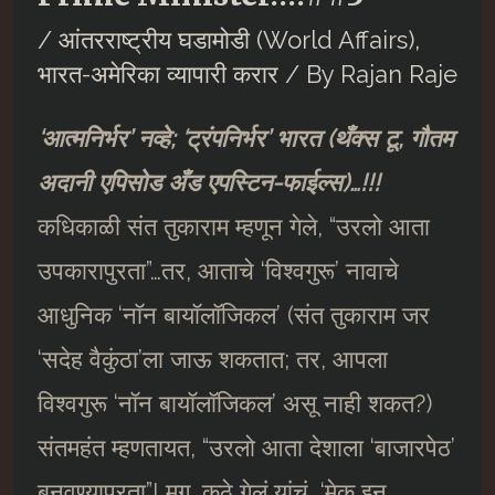
/
आंतरराष्ट्रीय घडामोडी (World Affairs)
,
भारत-अमेरिका व्यापारी करार
/ By
Rajan Raje
‘आत्मनिर्भर’ नव्हे; ‘ट्रंपनिर्भर’ भारत (थँक्स टू, गौतम
अदानी एपिसोड अँड एपस्टिन-फाईल्स)…!!!
कधिकाळी संत तुकाराम म्हणून गेले, “उरलो आता
उपकारापुरता”…तर, आताचे ‘विश्वगुरू’ नावाचे
आधुनिक ‘नाॅन बायाॅलाॅजिकल’ (संत तुकाराम जर
‘सदेह वैकुंठा’ला जाऊ शकतात; तर, आपला
विश्वगुरू ‘नाॅन बायाॅलाॅजिकल’ असू नाही शकत?)
संतमहंत म्हणतायत, “उरलो आता देशाला ‘बाजारपेठ’
बनवण्यापुरता”! मग, कुठे गेलं यांचं, ‘मेक इन