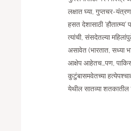
लक्षात घ्या, गुप्तचर-यंत
हसत देशासाठी ‘हौतात्म्य’ 
त्यांची, संसदेतल्या महिलांपु
असावेत (भारतात, सध्या भा
आक्षेप आहेतच…पण, पाकिस्ता
कुटुंबासमवेतच्या हत्येपश्च
येथील सातव्या शतकातील बलिद