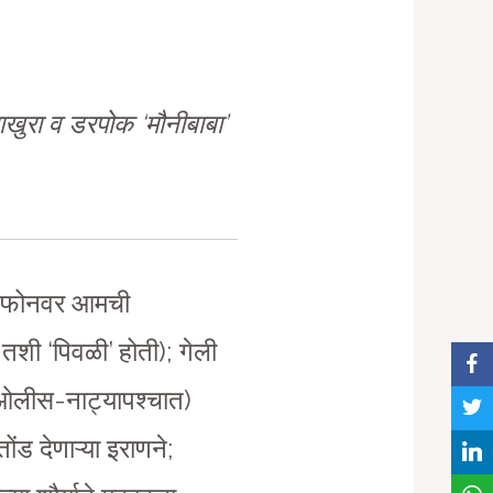
ाखुरा व डरपोक ‘मौनीबाबा’
का फोनवर आमची
शी ‘पिवळी’ होती); गेली
या ओलीस-नाट्यापश्चात)
ोंड देणाऱ्या इराणने;