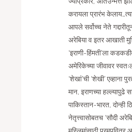
ज्याप्रकारे, अतिउन्मत्त झा
करायला प्रारंभ केलाय…त्य
आपले सर्वोच्च नेते गद्दारी
अरेबिया व इतर आखाती मुस
‘इराणी-हिंमती’ला कडकडीत
अमेरिकेच्या जीवावर स्वतःल
‘शेखां’ची ‘शेखी’ एव्हाना 
मान, इराणच्या हल्ल्यापुढे
पाकिस्तान-भारत, दोन्ही ठ
नेतृत्त्वासोबतच ‘सौदी अरेबि
मुस्लिमांसाठी परमपवित्र 