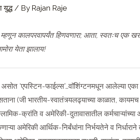
युद्ध
/ By
Rajan Raje
’ म्हणून कालपरवापर्यंत हिणवणारा; आता, स्वतःच एक खर
ामोरा येता झालाय!
ा असोत ‘एपस्टिन-फाईल्स’…वाॅशिंग्टनमधून आलेल्या ए
ाना (जी भारतीय-स्वातंत्र्यलढ्याच्या काळात, कायमच त
इस्लामिक-क्रांति व अमेरिकी-दुतावासातील कर्मचाऱ्यांच्
्या अमेरिकी आर्थिक-निर्बंधांना निर्भयतेने व निर्धाराने त