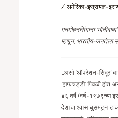
/
अमेरिका-इस्रायल-इराण 
मनमोहनसिंगांना ‘मौनीबाबा
म्हणून, भारतीय-जनतेला स
…असो ‘ऑपरेशन-सिंदूर’ व
‘हाफचड्डी’ पिवळी होत असत
४६ वर्षे (वर्ष-१९७९च्या 
देशाचा श्वास घुसमटून टाकणाऱ