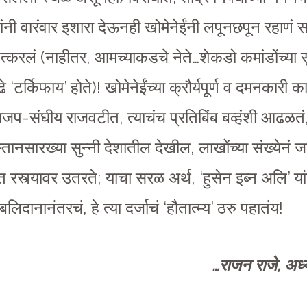
्रणांनी वारंवार इशारा देऊनही खोमेनेईंनी लपूनछपून रह
पत्करलं (नाहीतर, आमच्याकडचे नेते…शेकडो कमांडोंच्या सु
ढे ‘टर्किफाय’ होते)! खोमेनेईंच्या क्रौर्यपूर्ण व दमनकारी क
जप-संघीय राजवटीत, त्याचंच प्रतिबिंब बव्हंशी आढळतं,
नसारख्या सुन्नी देशातील देखील, लाखोंच्या संख्येनं जन
ात रस्त्यावर उतरते; याचा सरळ अर्थ, ‘हुसेन इब्न अलि’ य
ानानंतरचं, हे त्या दर्जाचं ‘हौतात्म्य’ ठरु पहातंय!
…राजन राजे, अध्यक