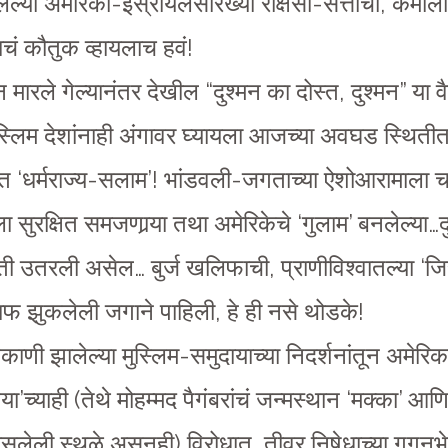
लेल्या अमेरिका-इस्रायलसारख्या राक्षसी-सत्तांचा, कमालीच
ाचं कौतुक व्हायलाच हवं!
तून मारले गेल्यानंतर देखील “दुश्मन का दोस्त, दुश्मन” या 
्लिम देशांनाही अंगावर घ्यायला आजच्या अवघड स्थिती
 ‘धर्मराज्य-सलाम’! भांडवली-जगताच्या ऐशोआरामाला 
ा सुरक्षित समजणार्‍या तथा अमेरिकेचे ‘गुलाम’ बनलेल्य
पुरती उतरली असेल… बुर्ज खलिफाची, प्राणीविश्वातल्या 
 साफ झुकलेली जगाने पाहिली, हे ही नसे थोडके!
िकाणी झालेल्या मुस्लिम-समुदायाच्या निदर्शनांतून अमेर
या’च्याही (तेथे मोहम्मद पैगंबरांचं जन्मस्थान ‘मक्का’ आणि
असलेली स्थळे असूनही) विरोधात, तीव्र निषेधाच्या गगनभ