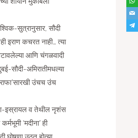
्या शौर्याने मुकाबला
वैश्विक-सुत्रानुसार, सौदी
तही इराण कचरत नाही… त्या
चटावलेल्या आणि चंगळवादी
ा…दुबई-सौदी-अमिरातीमधल्या
‘जिराफा’सारखी उंचच उंच
िका-इस्रायल व तेथील नृशंस
 कर्मभूमी ‘मदीना’ ही
ेदी घोषणा उठत होत्या…