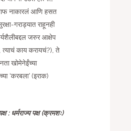
ाणं साफ नाकारलं आणि हसत
रक्षा-गराड्यात राहूनही
ार्यशैलीबद्दल जरुर आक्षेप
 त्याचं काय करायचं?), ते
ता खोमेनेईंच्या
ांच्या ‘करबला’ (इराक)
्ष : धर्मराज्य पक्ष (क्रमशः)