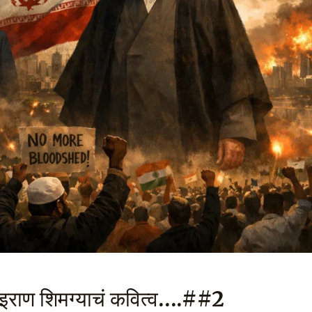
इराण शिमग्याचं कवित्व….##2