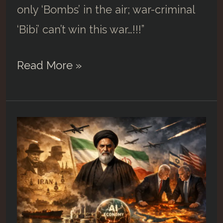
only ‘Bombs’ in the air; war-criminal
‘Bibi’ can’t win this war…!!!”
अमेरिका-
Read More »
इस्रायल-
इराण
शिमग्याचं
कवित्व….##8