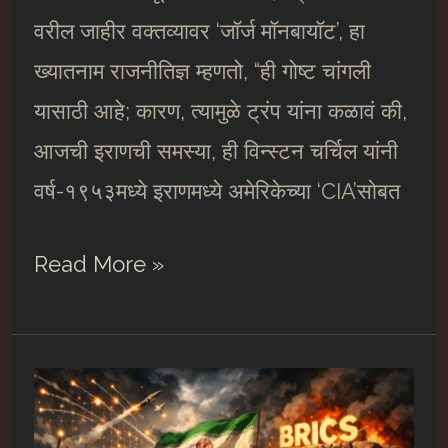
वरील जाहीर वक्तव्यावर ‘जाॅर्ज माॅनबायाॅट’, हा
ख्यातनाम राजनीतिज्ञ म्हणतो, “ही गोष्ट चांगली
यासाठी आहे; कारण, त्यामुळे ट्रंप यांना कळावं की,
आजची इराणची समस्या, ही विन्स्टन चर्चिल यांनी
वर्ष-१९५३मध्ये इराणमध्ये अमेरिकेच्या ‘CIA’सोबत
अमेरिका-
Read More »
इस्रायल-
इराण
शिमग्याचं
कवित्व….##7