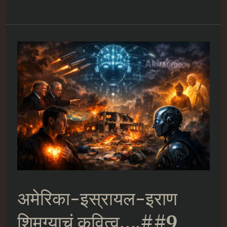
इस्रायल-
इराण
शिमग्याचं
कवित्व….##10
अमेरिका-इस्रायल-इराण
शिमग्याचं कवित्व….##9