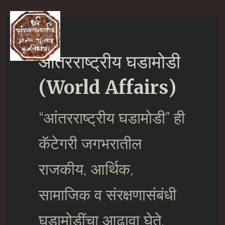
Skip
to
Ma
content
आंतरराष्ट्रीय घडामोडी
M
(World Affairs)
“आंतरराष्ट्रीय घडामोडी” ही
कॅटेगरी जगभरातील
राजकीय, आर्थिक,
सामाजिक व संरक्षणासंबंधी
घडामोडींचा आढावा घेते.