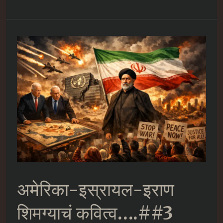
इस्रायल-
इराण
शिमग्याचं
कवित्व….##4
अमेरिका-इस्रायल-इराण
शिमग्याचं कवित्व….##3