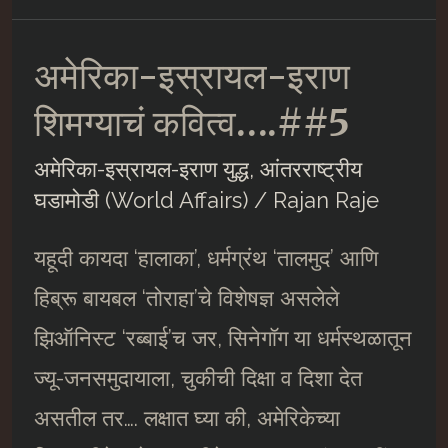
इराण
अमेरिका-इस्रायल-इराण
शिमग्याचं
कवित्व….##6
शिमग्याचं कवित्व….##5
अमेरिका-इस्रायल-इराण युद्ध
,
आंतरराष्ट्रीय
घडामोडी (World Affairs)
/
Rajan Raje
यहूदी कायदा ‘हालाका’, धर्मग्रंथ ‘तालमुद’ आणि
हिब्रू बायबल ‘तोराहा’चे विशेषज्ञ असलेले
झिऑनिस्ट ‘रब्बाई’च जर, सिनेगाॅग या धर्मस्थळातून
ज्यू-जनसमुदायाला, चुकीची दिक्षा व दिशा देत
असतील तर…. लक्षात घ्या की, अमेरिकेच्या