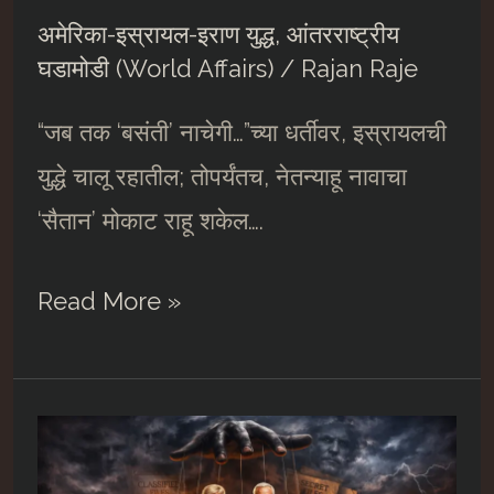
अमेरिका-इस्रायल-इराण युद्ध
,
आंतरराष्ट्रीय
घडामोडी (World Affairs)
/
Rajan Raje
“जब तक ‘बसंती’ नाचेगी…”च्या धर्तीवर, इस्रायलची
युद्धे चालू रहातील; तोपर्यंतच, नेतन्याहू नावाचा
‘सैतान’ मोकाट राहू शकेल….
अमेरिका-
Read More »
इस्रायल-
इराण
शिमग्याचं
कवित्व….##12