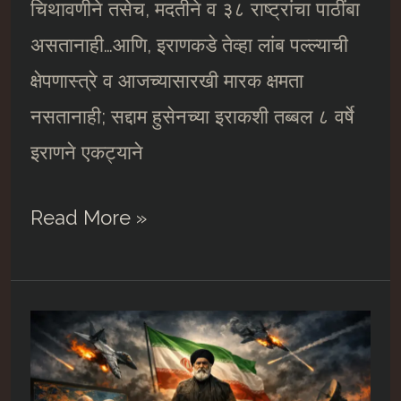
चिथावणीने तसेच, मदतीने व ३८ राष्ट्रांचा पाठींबा
असतानाही…आणि, इराणकडे तेव्हा लांब पल्ल्याची
क्षेपणास्त्रे व आजच्यासारखी मारक क्षमता
नसतानाही; सद्दाम हुसेनच्या इराकशी तब्बल ८ वर्षे
इराणने एकट्याने
अमेरिका-
Read More »
इस्रायल-
इराण
शिमग्याचं
कवित्व….##5