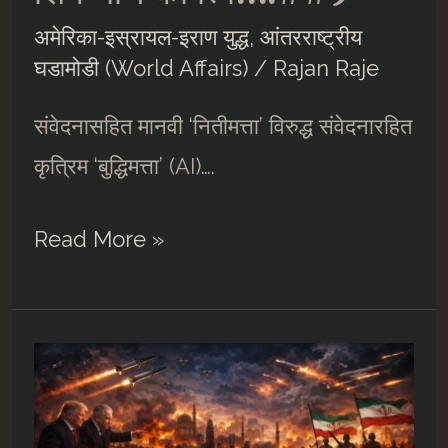
अमेरिका-इस्रायल-इराण युद्ध
,
आंतरराष्ट्रीय
घडामोडी (World Affairs)
/
Rajan Raje
संवेदनासहित मानवी ‘नितीमत्ता’ विरुद्ध संवेदनारहित
कृत्रिम ‘बुद्धिमत्ता’ (AI)….
अमेरिका-
Read More »
इस्रायल-
इराण
शिमग्याचं
कवित्व….##9