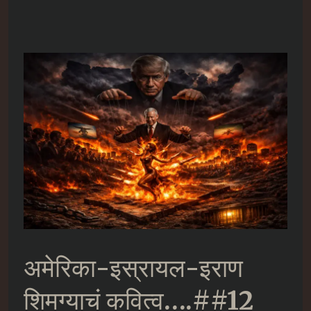
अमेरिका-इस्रायल-इराण
शिमग्याचं कवित्व….##12