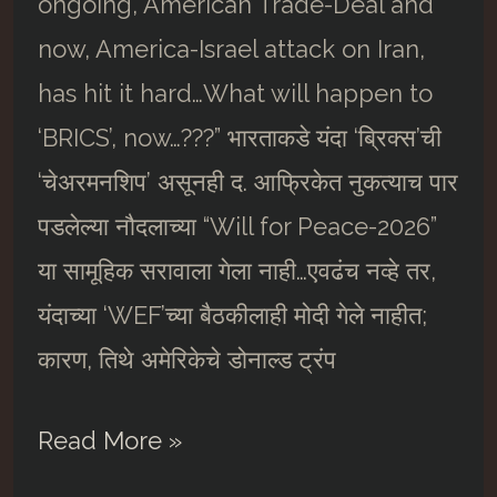
ongoing, American Trade-Deal and
now, America-Israel attack on Iran,
has hit it hard…What will happen to
‘BRICS’, now…???” भारताकडे यंदा ‘ब्रिक्स’ची
‘चेअरमनशिप’ असूनही द. आफ्रिकेत नुकत्याच पार
पडलेल्या नौदलाच्या “Will for Peace-2026”
या सामूहिक सरावाला गेला नाही…एवढंच नव्हे तर,
यंदाच्या ‘WEF’च्या बैठकीलाही मोदी गेले नाहीत;
कारण, तिथे अमेरिकेचे डोनाल्ड ट्रंप
अमेरिका-
Read More »
इस्रायल-