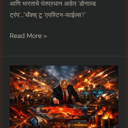
आणि भारताचे पंतप्रधान आहेत ‘डोनाल्ड
ट्रंप’….”थँक्स् टू ‘एपस्टिन-फाईल्स’!”
अमेरिका-
Read More »
इस्रायल-
इराण
शिमग्याचं
कवित्व….##11