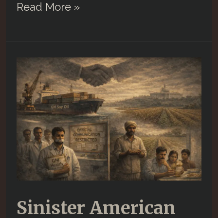
Sinister
Read More »
American
Trade-
Deal
by
‘compromised’
Prime
Minister….##9
Sinister American