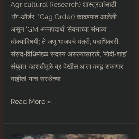
Agricultural Research) शास्त्रज्ञांसाठी
‘गॅग-ऑर्डर’ *Gag Order) काढण्यात आलेली
असून ‘GM अन्नपदार्थ’ सेवनाच्या संभाव्य
धोक्यांविषयी; ते जणू भाजपचे मंत्री, पदाधिकारी,
संसद-विधिमंडळ सदस्य असल्यासारखे, ‘मोदी-शाह’
संयुक्त-दहशतीमुळे ब्र देखील आता काढू शकणार
नाहीत! याच संस्थेच्या
Sinister
Read More »
American
Trade-
Deal