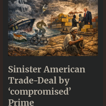
by
‘compromised’
Prime
Minister….##8
Sinister American
Trade-Deal by
‘compromised’
Prime