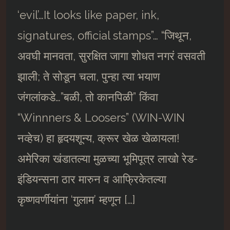
‘evil’…It looks like paper, ink,
signatures, official stamps”… “जिथून,
अवघी मानवता, सुरक्षित जागा शोधत नगरं वसवती
झाली; ते सोडून चला, पुन्हा त्या भयाण
जंगलांकडे…”बळी, तो कानपिळी” किंवा
“Winnners & Loosers” (WIN-WIN
नव्हेच) हा हृदयशून्य, क्रूर खेळ खेळायला!
अमेरिका खंडातल्या मुळच्या भूमिपूत्र लाखो रेड-
इंडियन्सना ठार मारुन व आफ्रिकेतल्या
कृष्णवर्णीयांना ‘गुलाम’ म्हणून […]