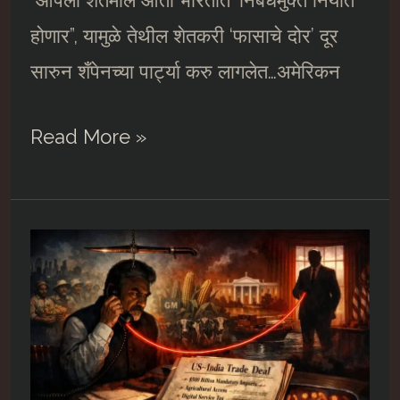
“आपला शेतमाल आता भारतात ‘निर्बंधमुक्त निर्यात’
होणार”, यामुळे तेथील शेतकरी ‘फासाचे दोर’ दूर
सारुन शँपेनच्या पार्ट्या करु लागलेत…अमेरिकन
Sinister
Read More »
American
Trade-
Deal
by
‘compromised’
Prime
Minister….##7