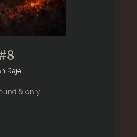
##8
an Raje
round & only