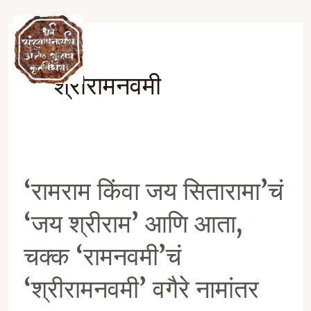
Skip
to
Ma
content
श्रीरामनवमी
M
‘रामराम किंवा जय सितारामा’चं
‘जय श्रीराम’ आणि आता,
चक्क ‘रामनवमी’चं
‘श्रीरामनवमी’ वगैरे नामांतर