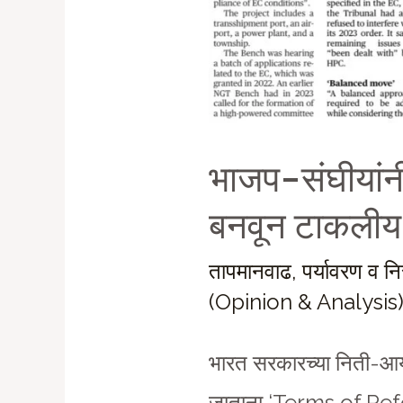
भाजप-संघीयांन
बनवून टाकली
तापमानवाढ
,
पर्यावरण व
(Opinion & Analysis
भारत सरकारच्या निती-आय
जाताना ‘Terms of Refere