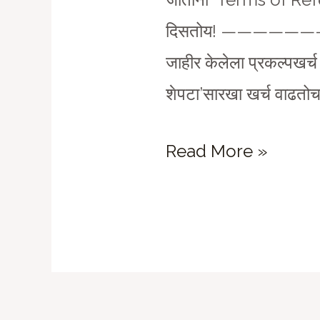
दिसतोय! ————————————
जाहीर केलेला प्रकल्पखर्च 
शेपटा’सारखा खर्च वाढतो
भाजप-
Read More »
संघीयांनी
सगळी
भारतीय-
व्यवस्थाचं
आपली