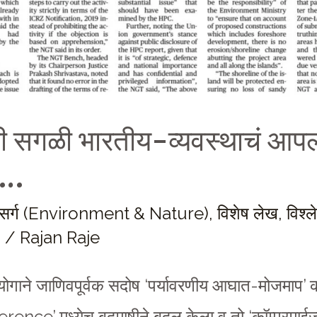
ी सगळी भारतीय-व्यवस्थाचं आपल
य…
 निसर्ग (Environment & Nature)
,
विशेष लेख
,
विश्
)
/
Rajan Raje
ोगाने जाणिवपूर्वक सदोष ‘पर्यावरणीय आघात-मोजमाप’ 
nce’ मध्येच बदमाषीने बदल केला व तो ‘कॉम्प्रमाईज