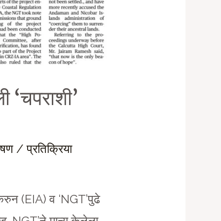
ी ‘चपराशी’
लेषण / प्रतिक्रिया
करुन (EIA) व ‘NGT’पुढे
्ड-NGT’ने मान्य केलेला