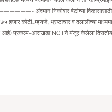
- अंदमान निकोबार बेटांच्या विकासासाठीचा ९२
७५ हजार कोटी…म्हणजे, भ्रष्टाचार व दलालीच्या माध्यमात
च आहे) प्रकल्प-आराखडा NGTने मंजूर केलेला दिसतोय.