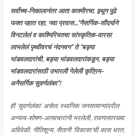
सर्वोच्च-निकालानंतर आता काश्मीरचा, इथून पुढे
फक्त पहात रहा, नवा प्रवास….”नैसर्गिक-सौंदर्याने
विनटलेलं व काश्मिरियतचा सांस्कृतिक-वारसा
लाभलेलं पृथ्वीवरचं नंदनवन” ते “बड्या
भांडवलदारांची, बड्या भांडवलदारांकडून, बड्या
भांडवलदारांसाठी उभारली गेलेली कृत्रिम-
अनैसर्गिक सुवर्णलंका”!
ही ‘सुवर्णलंका’ असेल; स्थानिक जनसामान्यांवरील
अन्याय-शोषण-अत्याचारांनी भरलेली…रावणासारख्या
अविवेकी, नीतिशून्य, सैतानी ‘विकासा’ची कास धरत,