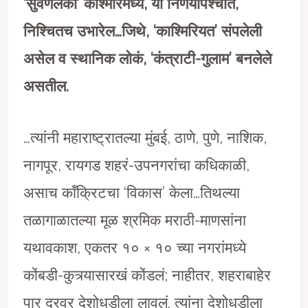
‘सुवर्णलंका’ काश्मीरमध्ये, या निर्णयापश्चात,
निश्चितच उभारेल…जिथे, ‘काश्मिरियत’ संपलेली
असेल व स्थानिक लोकं, ‘कंत्राटी-गुलाम’ बनलेले
असतील.
…त्यांनी महाराष्ट्रातल्या मुंबई, ठाणे, पुणे, नाशिक,
नागपूर, रायगड शहरं-उपनगरांचा कधिकाळी,
असाच काँक्रिटचा ‘विकास’ केला…तिथल्या
तळागाळातल्या मूळ श्रमिक मराठी-माणसांना
यथावकाश, एकतर १० × १० च्या नगरांमध्ये
कोंबडी-कुत्र्यासारखं कोंडलं; नाहीतर, शहराबाहेर
पार दूरवर देशोधडीला लावलं. त्यांना देशोधडीला