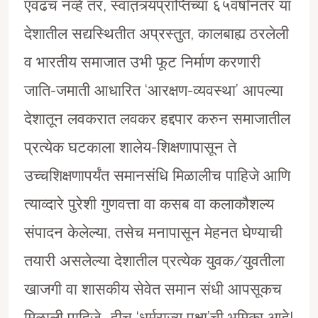
एवढचं नव्हे तर, स्वात़ंत्र्यप्राप्तिच्या ६५वर्षांनंतर या
देशातील सद्यस्थितीत अप्रस्तुत, कालबाह्य ठरलेली
व भारतीय समाजात उभी फूट निर्माण करणारी
जाति-जमाती आधारित ‘आरक्षण-व्यवस्था’ आपल्या
देशातून लवकरात लवकर हद्दपार करुन समाजातील
प्रत्येक घटकाला शालेय-शिक्षणापासून ते
उच्चशिक्षणापर्यंत समानसंधि मिळालीच पाहिजे आणि
त्याव्दारे पुरेशी गुणवत्ता वा कसब वा कलाकौशल्य
संपादन केलेल्या, तसेच मनापासून मेहनत घेण्याची
तयारी असलेल्या देशातील प्रत्येक युवक/युवतीला
खाजगी वा शासकीय सेवेत समान संधी आपसूकच
मिळाली पाहिजे….हीच ‘धर्मराज्य पक्षा’ची भूमिका आहे!