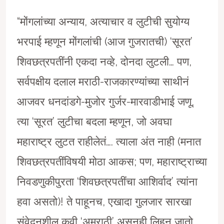
“मोंगलांच्या अन्याय, अत्याचार व लुटीची सुयोग्य
भरपाई म्हणून मोंगलांची (आज गुजरातची) ‘सूरत’
शिवछत्रपतींनी एकदा नव्हे, दोनदा लुटली… पण,
सर्वपक्षीय दलाल मराठी-राजकारण्यांच्या साथीनं
आजवर धनदांडगे-मुजोर गुर्जर-मारवाडीभाई जणू,
त्या ‘सूरत’ लुटीचा बदला म्हणून, जो अवघा
महाराष्ट्र लुटत राहीलेतं…. त्याला अंत नाही (मनात
शिवछत्रपतींविषयी मोठा आकस; पण, महाराष्ट्राच्या
निवडणुकीपुरता ‘शिवछत्रपतींचा आशिर्वाद’ त्यांना
हवा असतो)! ते पाहूनच, एखादा गुलजार सारखा
संवेदनशील कवी ‘अमराठी’ असूनही लिहून जातो,