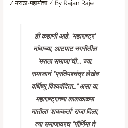
/
मराठा-महामोर्चा
/ By
Rajan Raje
ही कहाणी आहे
, ‘
महाराष्ट्र
’
नांवाच्या
,
आटपाट नगरीतील
‘
मराठा समाजा
’
ची…. ज्या
,
समाजानं
“
प्रतिपश्चंद्र लेखेव
वर्धिष्णू विश्ववंदिता…” असा या
,
महाराष्ट्राच्या लालकाळ्या
मातीला
‘
शककर्ता
’
राजा दिला
,
त्या समाजावरच
“
पौर्णिमा ते