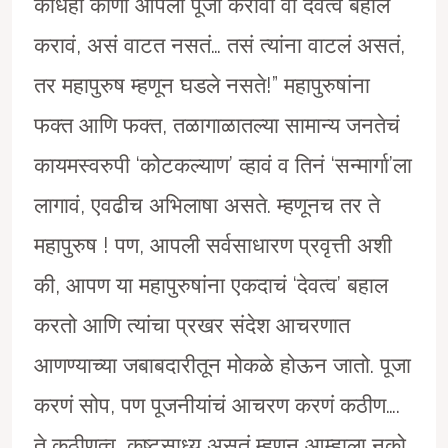
कधिही कोणी आपली पूजा करावी वा देवत्व बहाल
करावं, असं वाटत नसतं… तसं त्यांना वाटलं असतं,
तर महापुरुष म्हणून घडले नसते!” महापुरुषांना
फक्त आणि फक्त, तळागाळातल्या सामान्य जनतेचं
कायमस्वरुपी ‘कोटकल्याण’ व्हावं व तिनं ‘सन्मार्गा’ला
लागावं, एवढीच अभिलाषा असते. म्हणूनच तर ते
महापुरुष ! पण, आपली सर्वसाधारण प्रवृत्ती अशी
की, आपण या महापुरुषांना एकदाचं ‘देवत्व’ बहाल
करतो आणि त्यांचा प्रखर संदेश आचरणात
आणण्याच्या जबाबदारीतून मोकळे होऊन जातो. पूजा
करणं सोप, पण पूजनीयांचं आचरण करणं कठीण….
ते कठीणत्व, कष्टसाध्य असतं म्हणून आम्हाला नको