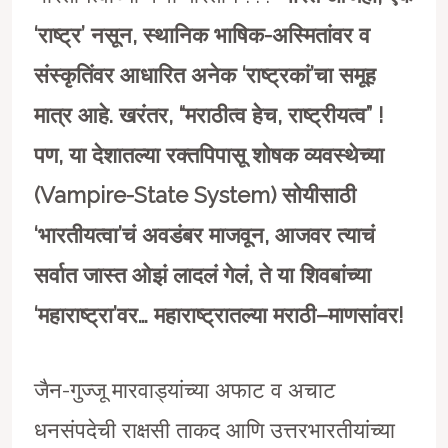
‘
राष्ट्र
’
नसून
,
स्थानिक भाषिक-अस्मितांवर व
संस्कृतिंवर आधारित अनेक
‘
राष्ट्रकां
’
चा समूह
मात्र आहे. खरंतर
, “
मराठीत्व हेच
,
राष्ट्रीयत्व” !
पण
,
या देशातल्या रक्तपिपासू शोषक व्यवस्थेच्या
(
Vampire-State System
) सोयीसाठी
‘
भारतीयत्वा
’
चं अवडंबर माजवून
,
आजवर त्याचं
सर्वात जास्त ओझं लादलं गेलं
,
ते या शिवबांच्या
‘
महाराष्ट्रा
’
वर… महाराष्ट्रातल्या मराठी
–
माणसांवर!
जैन-गुज्जू मारवाड्यांच्या अफाट व अचाट
धनसंपदेची राक्षसी ताकद आणि उत्तरभारतीयांच्या