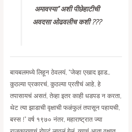
अमावस्या” अशी पीछेहाटीची
अवदसा ओढवलीच कशी
???
बायबलमध्ये लिहून ठेवलयं, “जेव्हा एखाद झाड…
कुठल्या प्रकारचं, कुठल्या प्रतीचं आहे, हे
तपासायचं असतं, तेव्हा इतर काही धडपड न करता,
थेट त्या झाडाची वृक्षाची फळंफुलं तपासून पहायची,
बस्स !” वर्ष १९७० नंतर, महाराष्ट्रात ज्या
राजकारणाचं रोपटं लावलं गेलं, त्याचं आता वृक्षात