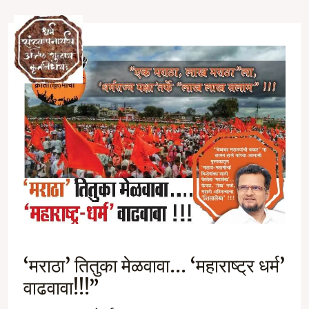
Skip
to
Ma
content
M
‘मराठा’ तितुका मेळवावा… ‘महाराष्ट्र धर्म’
वाढवावा!!!”