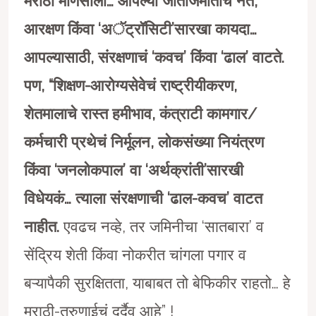
मराठी माणसाला…
आपल्या जातीजमातीचे
नेते
,
आरक्षण किंवा
‘
अॅट्रॉसिटी
’
सारखा कायदा…
आपल्यासाठी
,
संरक्षणाचं
‘
कवच
’
किंवा
‘
ढाल
’
वाटते.
पण
, “
शिक्षण-आरोग्यसेवेचं राष्ट्रीयीकरण
,
शेतमालाचे रास्त हमीभाव
,
कंत्राटी कामगार/
कर्मचारी प्रथेचं निर्मूलन
,
लोकसंख्या नियंत्रण
किंवा
‘
जनलोकपाल
’
वा
‘
अर्थक्रांती
’
सारखी
विधेयकं… त्याला संरक्षणाची
‘
ढाल-कवच
’
वाटत
नाहीत.
एवढच नव्हे, तर जमिनीचा ‘सातबारा’ व
सेंद्रिय शेती किंवा नोकरीत चांगला पगार व
बऱ्यापैकी सुरक्षितता, याबाबत तो बेफिकीर राहतो… हे
मराठी-तरुणाईचं दुर्दैव आहे” !