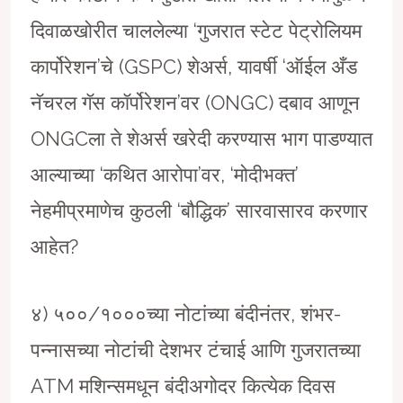
दिवाळखोरीत चाललेल्या ‘गुजरात स्टेट पेट्रोलियम
कार्पोरेशन’चे (GSPC) शेअर्स, यावर्षी ‘ऑईल अँड
नॅचरल गॅस काॅर्पोरेशन’वर (ONGC) दबाव आणून
ONGCला ते शेअर्स खरेदी करण्यास भाग पाडण्यात
आल्याच्या ‘कथित आरोपा’वर, ‘मोदीभक्त’
नेहमीप्रमाणेच कुठली ‘बौद्धिक’ सारवासारव करणार
आहेत?
४) ५००/१०००च्या नोटांच्या बंदीनंतर, शंभर-
पन्नासच्या नोटांची देशभर टंचाई आणि गुजरातच्या
ATM मशिन्समधून बंदीअगोदर कित्येक दिवस