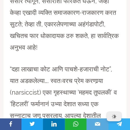
संसार त्यागून, संसाराशी फारकत घेऊन, जेव्हा
केव्हा एखादी व्यक्ति समाजकारण-राजकारण करत
सुटते; तेव्हा ती, एकारलेपणाच्या अहंगंडापोटी,
खचितच फार धोकादायक ठरु शकते, हा सार्वत्रिक
अनुभव आहे!
“दहा लाखाचा कोट आणि पाचशे-हजाराची नोट”,
यात अडकलेल्या…. स्वतःवरच प्रेम करणार्‍या
(narsiccist) एका गृहस्थाच्या ‘महमद तुघलकी’ व
‘हिटलरी’ फर्मानानं उभ्या देशात सध्या एक
सन्नाटाच जणू पसरलाय. आपल्या देशातील
राजकारणातला एक रितीरिवाज आणि प्रघात आहे