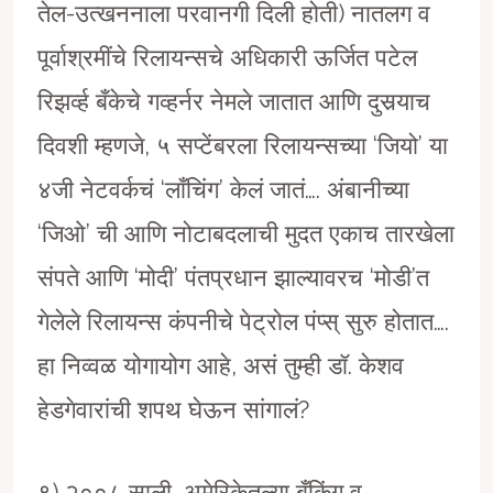
तेल-उत्खननाला परवानगी दिली होती) नातलग व
पूर्वाश्रमींचे रिलायन्सचे अधिकारी ऊर्जित पटेल
रिझर्व्ह बँकेचे गव्हर्नर नेमले जातात आणि दुसर्‍याच
दिवशी म्हणजे, ५ सप्टेंबरला रिलायन्सच्या ‘जियो’ या
४जी नेटवर्कचं ‘लाँचिंग’ केलं जातं…. अंबानीच्या
‘जिओ’ ची आणि नोटाबदलाची मुदत एकाच तारखेला
संपते आणि ‘मोदी’ पंतप्रधान झाल्यावरच ‘मोडी’त
गेलेले रिलायन्स कंपनीचे पेट्रोल पंप्स् सुरु होतात….
हा निव्वळ योगायोग आहे, असं तुम्ही डाॅ. केशव
हेडगेवारांची शपथ घेऊन सांगालं?
९) २००८ साली, अमेरिकेतल्या बँकिंग व