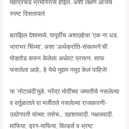
महाप्रचंड भ्रमनिरास होईल, अशी लक्षणं आजच
स्पष्ट दिसतायतं!
ब्राझिल देशामध्ये, यापूर्वीच अशातर्‍हेचा ‘एक ना धड,
भाराभर चिंध्या’, असा ‘अर्थक्रांति-संकल्पने’ची
मोडतोड करुन केलेला अर्धवट प्रयत्न, साफ
फसलेला आहे… हे येथे मुद्दाम नमूद केलं पाहिजे!
या ‘नोटाबंदी’मुळे, नरेंद्र मोदींच्या जमातीचे नसलेल्या
व वर्तुळातले वा मर्जीतले नसलेल्या राजकारणी-
उद्योगपती यांच्या; तसेच…. दहशतवादी, नक्षलवादी,
माफिया, ड्रग-माफिया, बिल्डर्स व भ्रष्ट