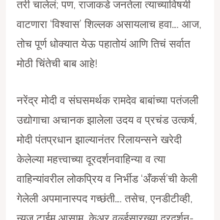
तरी चालेलं; पण, राजाकडे जनतेला त्याच्याविषयी
वाटणारा ‘विश्वास’ शिल्लक असायलाच हवा…. आज,
तोच पूर्ण धोक्यात येऊ पहातोयं आणि तिचं सर्वात
मोठी चिंतेची बाब आहे!
नरेंद्र मोदी व संघसमर्थक रामदेव बाबांच्या पतंजली
उद्योगाचा अचानक झालेला उदय व प्रचंड उत्कर्ष,
मोदी पंतप्रधान झाल्यानंतर रिलायन्सने खरेदी
केलेल्या महत्त्वाच्या दूरदर्शनवाहिन्या व त्या
वाहिन्यांवरील लोकप्रिय व निर्भीड ‘अँकर्स’ची केली
गेलेली अपमानास्पद गच्छंती…. तसेच, एनडीटीव्ही,
न्यूज टाईम आसाम, केअर वर्ल्डसारख्या दूरदर्शन-