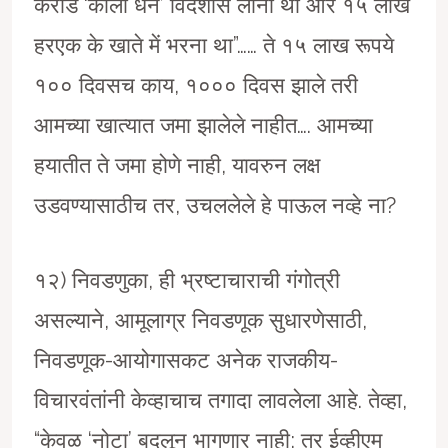
करोड ‘काला धन’ विदेशोंसे लाना था और १५ लाख
हरएक के खाते में भरना था”…… ते १५ लाख रूपये
१०० दिवसच काय, १००० दिवस झाले तरी
आमच्या खात्यात जमा झालेले नाहीत…. आमच्या
हयातीत ते जमा होणे नाही, यावरुन लक्ष
उडवण्यासाठीच तर, उचललेले हे पाऊल नव्हे ना?
१२) निवडणुका, ही भ्रष्टाचाराची गंगोत्री
असल्याने, आमूलाग्र निवडणूक सुधारणेसाठी,
निवडणूक-आयोगासकट अनेक राजकीय-
विचारवंतांनी केव्हाचाच तगादा लावलेला आहे. तेव्हा,
“केवळ ‘नोटा’ बदलून भागणार नाही; तर ईव्हीएम