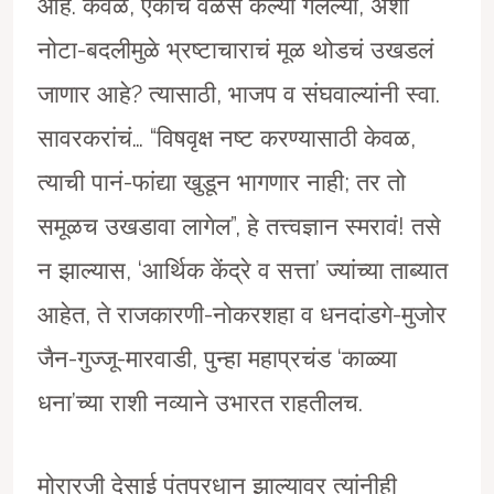
आहे. केवळ, एकाच वेळेस केल्या गेलेल्या, अशा
नोटा-बदलीमुळे भ्रष्टाचाराचं मूळ थोडचं उखडलं
जाणार आहे? त्यासाठी, भाजप व संघवाल्यांनी स्वा.
सावरकरांचं… “विषवृक्ष नष्ट करण्यासाठी केवळ,
त्याची पानं-फांद्या खुडून भागणार नाही; तर तो
समूळच उखडावा लागेल”, हे तत्त्वज्ञान स्मरावं! तसे
न झाल्यास, ‘आर्थिक केंद्रे व सत्ता’ ज्यांच्या ताब्यात
आहेत, ते राजकारणी-नोकरशहा व धनदांडगे-मुजोर
जैन-गुज्जू-मारवाडी, पुन्हा महाप्रचंड ‘काळ्या
धना’च्या राशी नव्याने उभारत राहतीलच.
मोरारजी देसाई पंतप्रधान झाल्यावर त्यांनीही