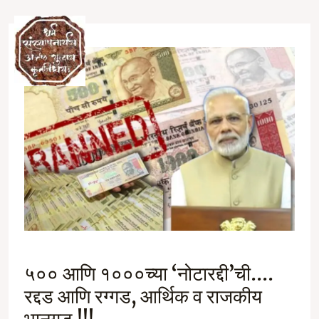
Skip
to
Ma
content
M
५०० आणि १०००च्या ‘नोटारद्दी’ची….
रद्दड आणि रग्गड, आर्थिक व राजकीय