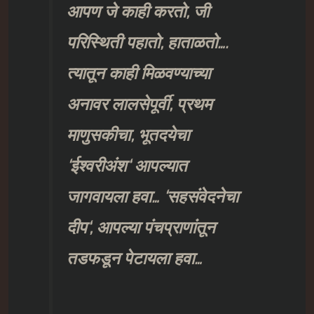
आपण जे काही करतो
,
जी
परिस्थिती पहातो
,
हाताळतो….
त्यातून काही मिळवण्याच्या
अनावर लालसेपूर्वी
,
प्रथम
माणुसकीचा
,
भूतदयेचा
‘
ईश्वरीअंश
‘
आपल्यात
जागवायला हवा…
‘
सहसंवेदनेचा
दीप
‘,
आपल्या पंचप्राणांतून
तडफडून पेटायला हवा…