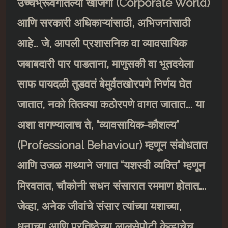
उच्चभ्रूवर्गातल्या खाजगी (
Corporate World)
आणि सरकारी अधिकाऱ्यांसाठी
,
अभिजनांसाठी
आहे… जे
,
आपली प्रशासनिक वा व्यावसायिक
जबाबदारी पार पाडताना
,
माणुसकी वा भूतदयेला
साफ पायदळी तुडवतं बेमुर्वतखोरपणे निर्णय घेत
जातात
,
नको तितक्या कठोरपणे वागत जातात…. या
अशा वागण्यालाच ते
, “
व्यावसायिक-कौशल्य”
(
Professional Behaviour)
म्हणून संबोधतात
आणि उजळ माथ्याने जगात “यशस्वी व्यक्ति” म्हणून
मिरवतात
,
चौकोनी सधन संसारात रममाण होतात….
जेव्हा
,
अनेक जीवांचे संसार त्यांच्या यशाच्या
,
धनाच्या आणि प्रतिष्ठेच्या लालसेपोटी केव्हाचेच