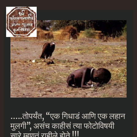
Skip
to
Ma
content
M
…..तोपर्यंत, “एक गिधाडं आणि एक लहान
मुलगी”, असंच काहीसं त्या फोटोविषयी
सारे म्हणतं राहीले होते !!!