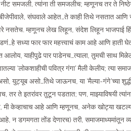
ीट समजली, त्यांना ती समजलीच; म्हणूनच तर ते निष्ठेन
े बीजेपीवाले, संघवाले आहेत…ते काही तिथे नसतात आणि
 नसतेच. म्हणूनच लेख लिहून, संदेश लिहून भाजपाई हिंदुत्व
…हे सध्या फार फार महत्त्वाचं काम आहे आणि हाती घेत
डत आलोय, याहीपुढे पार पाडेनच…त्याला, तुमची साथ मिळेल
शातल्या ‘लोकशाहीची पवित्र गंगा’ मैली केलीय; त्या समाज
सो, युट्यूब असो…तिथे जाऊनच, या ‘मैल्या-गंगे’च्या शु
च, तर ते इतरांवर तुटून पडतात; पण, माझ्याविषयी त्या
 तर, मी केव्हाचाच आहे आणि म्हणूनच, अनेक खोट्या खटल्य
गतं आहे, न डगमगता तोंड देणारच) तरी, समाजमाध्यमांतून व्