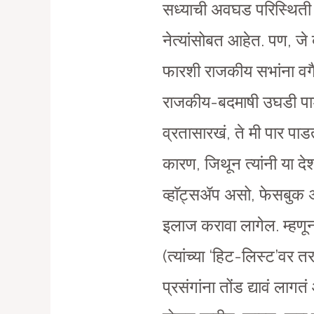
सध्याची अवघड परिस्थिती न
नेत्यांसोबत आहेत. पण, ज
फारशी राजकीय सभांना वगैरे
राजकीय-बदमाषी उघडी पाडणं
व्रतासारखं, ते मी पार पा
कारण, जिथून त्यांनी या दे
व्हाॅट्सॲप असो, फेसबुक अ
इलाज करावा लागेल. म्हणून
(त्यांच्या ‘हिट-लिस्ट’वर
प्रसंगांना तोंड द्यावं ला