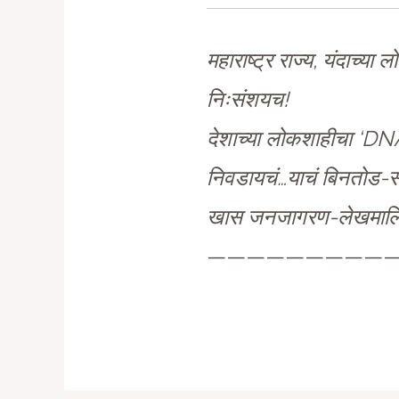
महाराष्ट्र राज्य, यंदाच्
निःसंशयच!
देशाच्या लोकशाहीचा ‘DNA
निवडायचं…याचं बिनतोड-सड
खास जनजागरण-लेखमालिका…सा
—————————