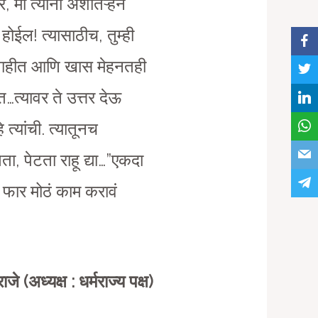
मी त्यांना अशातऱ्हेनं
होईल! त्यासाठीच, तुम्ही
त नाहीत आणि खास मेहनतही
…त्यावर ते उत्तर देऊ
्यांची. त्यातूनच
, पेटता राहू द्या…”एकदा
 फार मोठं काम करावं
जे (अध्यक्ष : धर्मराज्य पक्ष)