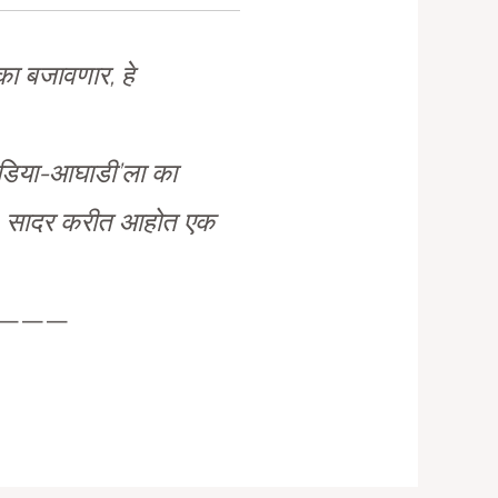
का बजावणार, हे
इंडिया-आघाडी’ला का
ी, सादर करीत आहोत एक
———