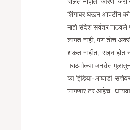
बोलत नाहीत…कारण, जरा जरी
शिंगावर घेऊन आपटीन की, त्
माझे संदेश सर्वत्र पाठव
लागत नाही, पण तोच अक्सीर
शकत नाहीत, ‘सहन होत नाह
मराठमोळ्या जनतेत मुळातून
का ‘इंडिया-आघाडी’ सत्तेव
लागणार तर आहेच….धन्यवा