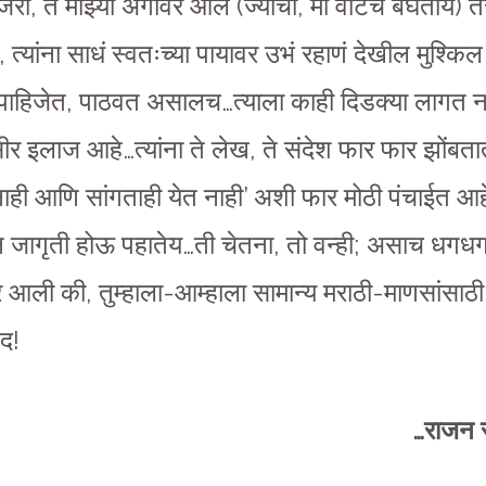
, ते माझ्या अंगावर आले (ज्याची, मी वाटच बघतोय) तर, 
यांना साधं स्वतःच्या पायावर उभं रहाणं देखील मुश्किल 
ले पाहिजेत, पाठवत असालच…त्याला काही दिडक्या लाग
 इलाज आहे…त्यांना ते लेख, ते संदेश फार फार झोंबतात
ी आणि सांगताही येत नाही’ अशी फार मोठी पंचाईत आहे त
 जागृती होऊ पहातेय…ती चेतना, तो वन्ही; असाच धगधगता
र आली की, तुम्हाला-आम्हाला सामान्य मराठी-माणसांसाठी
द!
…राजन रा