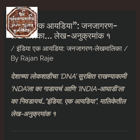
Skip
to
“इंडिया एक आयडिया”: जनजागरण-
Ma
content
लेखमालिका… लेख-अनुक्रमांक १
M
/
इंडिया एक आयडिया: जनजागरण-लेखमालिका
/
By
Rajan Raje
देशाच्या लोकशाहीचा ‘DNA’ सुरक्षित राखण्याकामी
‘NDA’ला का गाडायचं आणि ‘INDIA-आघाडी’ला
का निवडायचं…”इंडिया, एक आयडिया”, मालिकेतील
लेख-अनुक्रमांक १