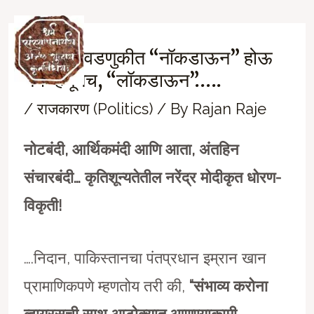
Skip
to
पुढच्या निवडणुकीत “नॉकडाऊन” होऊ
Ma
content
नये म्हणूनच, “लॉकडाऊन”…..
M
/
राजकारण (Politics)
/ By
Rajan Raje
नोटबंदी, आर्थिकमंदी आणि आता, अंतहिन
संचारबंदी… कृतिशून्यतेतील नरेंद्र मोदीकृत धोरण-
विकृती!
….निदान, पाकिस्तानचा पंतप्रधान इम्रान खान
प्रामाणिकपणे म्हणतोय तरी की,
“संभाव्य करोना
व्हायरसची साथ आटोक्यात आणण्याकामी