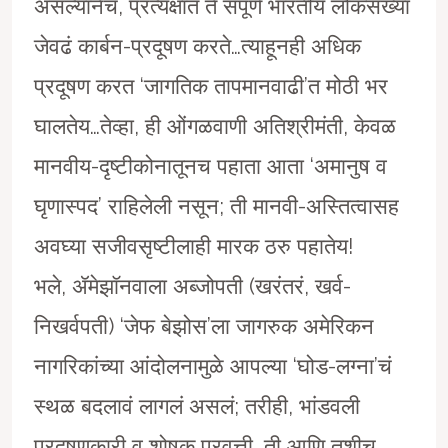
असल्यानेच, प्रत्यक्षात ते संपूर्ण भारतीय लोकसंख्या
जेवढं कार्बन-प्रदूषण करते…त्याहूनही अधिक
प्रदूषण करत ‘जागतिक तापमानवाढी’त मोठी भर
घालतेय…तेव्हा, ही ओंगळवाणी अतिश्रीमंती, केवळ
मानवीय-दृष्टीकोनातूनच पहाता आता ‘अमानुष व
घृणास्पद’ राहिलेली नसून; ती मानवी-अस्तित्वासह
अवघ्या सजीवसृष्टीलाही मारक ठरु पहातेय!
भले, ॲमेझाॅनवाला अब्जोपती (खरंतरं, खर्व-
निखर्वपती) ‘जेफ बेझोस’ला जागरुक अमेरिकन
नागरिकांच्या आंदोलनामुळे आपल्या ‘घोड-लग्ना’चं
स्थळ बदलावं लागलं असलं; तरीही, भांडवली
प्रदूषणकारी व शोषक प्रवृत्ती, ती आणि तशीच