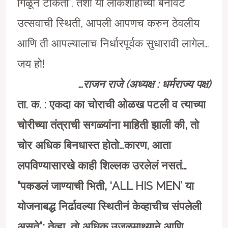
गिळून टाकतो”, तशी या लोकशाहीच्या बनावट
उत्सवाची स्थिती, आपली आपणच करुन ठेवलीय
आणि ती आपल्यालाच निर्धारपूर्वक सुधारावी लागेल…
जय हो!
…राजन राजे (अध्यक्ष : धर्मराज्य पक्ष)
ता. क. : एकदा का चोराची ओळख पटली व त्याच्या
चोरीच्या तंत्राची सगळ्यांना माहिती झाली की, तो
चोर अधिक बिनधास्त होतो…कारण, आता
लपविण्यासारखे काही शिल्लक उरलेलं नसतं…
“पकडलं जाण्याची भिती, ‘ALL HIS MEN’ या
योजनाबद्ध निर्ढावल्या स्थितीनं केव्हाचीच संपलेली
असते”; तेव्हा, तो अधिक उजळमाथ्याने आणि