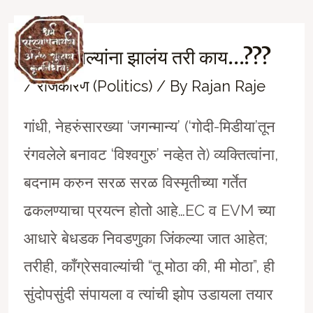
Skip
to
काँग्रेसवाल्यांना झालंय तरी काय…???
Ma
content
/
राजकारण (Politics)
/ By
Rajan Raje
M
गांधी, नेहरुंसारख्या ‘जगन्मान्य’ (‘गोदी-मिडीया’तून
रंगवलेले बनावट ‘विश्वगुरु’ नव्हेत ते) व्यक्तित्वांना,
बदनाम करुन सरळ सरळ विस्मृतीच्या गर्तेत
ढकलण्याचा प्रयत्न होतो आहे…EC व EVM च्या
आधारे बेधडक निवडणुका जिंकल्या जात आहेत;
तरीही, काँग्रेसवाल्यांची “तू मोठा की, मी मोठा”, ही
सुंदोपसुंदी संपायला व त्यांची झोप उडायला तयार