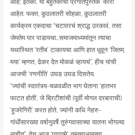
आहे; इतकी, या बहुतेकांची प्रगतिपुस्तकं ‘कोरी’
आहेत. फक्त, कुठलातरी सोहळा, कुठलातरी
कार्यक्रम एकदाचा “चटावरचं श्राद्ध उरकावं, तसा
जेमतेम पार पाडायचा…समाजमाध्यमांतून त्याचा
यथास्थित ‘रतीब’ टाकायचा आणि हात धुवून ‘जितम्
मया’ म्हणत, ढेकर देत मोकळं व्हायचं”, हीच यांची
आजची ‘रणनीति’ उघड उघड दिसतेय.
“ज्यांची स्वातंत्र्य-चळवळीत भाग घेताना ‘हातभर
फाटत होती’, जे ब्रिटीशांची (पूर्वी मोगल दरबाराची)
‘हुजरेगिरी’ करत होते, ज्यांनी कधि नेहरु-
गांधींसारख्या वर्षानुवर्षे तुरुंगवासाच्या यातना भोगल्या
नाहीत”, तेच आज ‘पापात्मे’…तुमच्याआमच्या