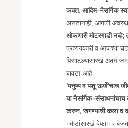
फक्त, आदिम-नैसर्गिक स्व
असतानाही, आपली अवस्था म
ओकणारी मोटरगाडी नव्हे; त
प्रत्ययकारी व आजच्या घ
पिसाटल्यासारखं अवघं जग, ‘
बावटा’ आहे.
‘मनुष्य व पशू ऊर्जे’चाच ज
या नैसर्गिक-संसाधनांचाच 
करुन, जगण्याची कला व क
मर्कटांसारखं बेफाम व बेज