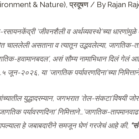
Environment & Nature)
,
प्रदूषण
/ By
Rajan Raj
सायनकेंद्री ‘जीवनशैली व अर्थव्यवस्थे’च्या धारणांमुळ
ोत चाललेली असताना व त्यातून उद्भवलेल्या, जागतिक-ता
जागतिक-हवामानबदल’, असं सौम्य नामाभिधान दिलं गेलं आह
ील…५ जून-२०२६, या ‘जागतिक पर्यावरणदिना’च्या निमित्ताने
च्यातील युद्धादरम्यान, जगभरात ‘तेल-संकटा’विषयी जोर
गतिक पर्यावरणदिना’ निमित्ताने…’जागतिक-तापमानवाढ’
, आपल्याला हे जबाबदारीने समजून घेणं गरजेचं आहे की,
“सं