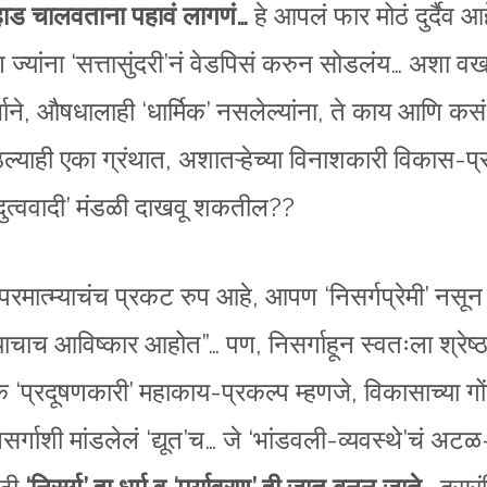
ऱ्हाड चालवताना पहावं लागणं…
हे आपलं फार मोठं दुर्दैव आह
्यांना ‘सत्तासुंदरी’नं वेडपिसं करुन सोडलंय… अशा वखवख
ाअर्थाने, औषधालाही ‘धार्मिक’ नसलेल्यांना, ते काय आण
ठल्याही एका ग्रंथात, अशातऱ्हेच्या विनाशकारी विकास-
दुत्ववादी’ मंडळी दाखवू शकतील??
परमात्म्याचंच प्रकट रुप आहे, आपण ‘निसर्गप्रेमी’ नसून
्याचाच आविष्कार आहोत”… पण, निसर्गाहून स्वतःला श्रेष्
 ‘प्रदूषणकारी’ महाकाय-प्रकल्प म्हणजे, विकासाच्या ग
िसर्गाशी मांडलेलं ‘द्यूत’च… जे ‘भांडवली-व्यवस्थे’चं अ