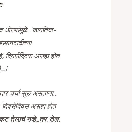
e
े व धोरणांमुळे…’जागतिक-
पमानवाढीच्या
े) दिवसेंदिवस असह्य होत
….}
दार चर्चा सुरु असताना…
 दिवसेंदिवस असह्य होत
कट तेलाचं नव्हे…तर, तेल,