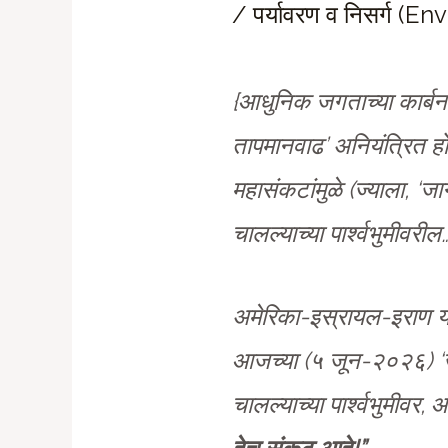
/
पर्यावरण व निसर्ग (
{आधुनिक जगताच्या कार्बन-र
तापमानवाढ’ अनियंत्रित ह
महासंकटांमुळे (ज्याला, ‘
चालल्याच्या पार्श्वभुमीवर
अमेरिका-इस्रायल-इराण यां
आजच्या (५ जून-२०२६) ‘जा
चालल्याच्या पार्श्वभुमीवर