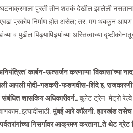
री घटनाक्रमाला पुरती तीन शतकं देखील झालेली नसता
ा एवढा प्रकोप निर्माण होत असेल; तर, मग थबकून आपण
ंच्या व पुढील पिढ्यापिढ्यांच्या अस्तित्वाच्या दृष्टीकोनात
अनियंत्रित’ कार्बन-ऊत्सर्जन करणाऱ्या ‘विकासा’च्या नादा
बनलेली आपली मोदी-गडकरी-फडणवीस-शिंदे इ. राजकारणी
 संबंधित शासकिय अधिकारीवर्ग…
बुलेट ट्रेन, मेट्रो रेल्
ं, खाणकाम…इत्यादींसाठी,
मुंबई आरे काॅलनी, झारखंड तसेच
्वतरांगांच्या निसर्गावर आक्रमण करताना…ते थेट ग्रे