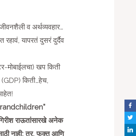
जीवनशैली व अर्थव्यवहार…
रहावं, यापरतं दुसरं दुर्दैव
युटर-मोबाईलचा) खप किती
पन्न (GDP) किती…हेच,
आहेत!
 Grandchildren”
गिरीश राऊतांसारखे अनेक
यासाठी नाही; तर, फक्त आणि