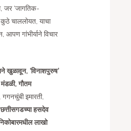
ना, जर ‘जागतिक-
 कुठे चाललोयत, याचा
ून, आपण गांभीर्याने विचार
ने खुळावून, ‘विनाशपुरुष’
 मंडळी, गौतम
वे, गगनचुंबी इमारती,
 छत्तीसगडच्या हसदेव
ट निकोबारमधील लाखो