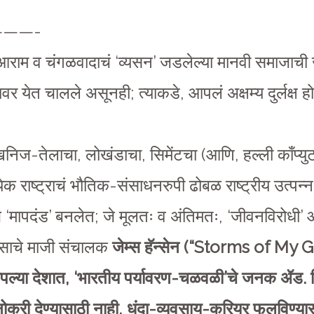
——-
आराम व चंगळवादाचं ‘व्यसन’ जडलेल्या मानवी समाजाची 
वर येत चालले असूनही; त्याकडे, आपलं अक्षम्य दुर्लक्ष होत 
खनिज-तेलाचा, लोखंडाचा, सिमेंटचा (आणि, हल्ली काँप्
रत्येक राष्ट्राचं भौतिक-संसाधनरुपी ढोबळ राष्ट्रीय उत्
‘मापदंड’ बनलेत; जे मूलतः व अंतिमतः, ‘जीवनविरोधी’ 
नासाचे माजी संचालक
जेम्स हॅन्सेन (“Storms of My
ल्या देशात, ‘भारतीय पर्यावरण-चळवळी’चे जनक ॲड. 
ही नोकरी देण्यासाठी नाही, धंदा-व्यवसाय-करियर फुलविण्