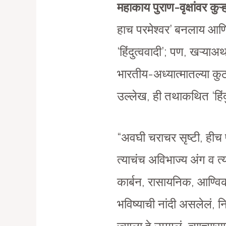
महाकाय पुराण-वृक्षांवर कु
हाच परमेश्वर’ बनलाय आणि ज
‘हिंदुत्ववादी’; पण, खऱ्य
भारतीय-अध्यात्मातल्या कु
उल्लेख, ही तथाकथित ‘हिं
“अवघी चराचर सृष्टी, हीच 
त्याचंच अविभाज्य अंग व त
कार्बन, रासायनिक, आण्विक
भविष्याची नांदी असलेलं, न