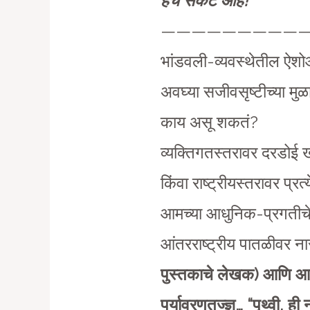
हेच संकट आहे!”
——————————
भांडवली-व्यवस्थेतील ऐशो
अवघ्या सजीवसृष्टीच्या मुळा
काय असू शकतं?
व्यक्तिगतस्तरावर दरडोई 
किंवा राष्ट्रीयस्तरावर प्
आमच्या आधुनिक-प्रगतीचे 
आंतरराष्ट्रीय पातळीवर 
पुस्तकाचे लेखक) आणि आप
पर्यावरणतज्ज्ञ… “पृथ्वी, 