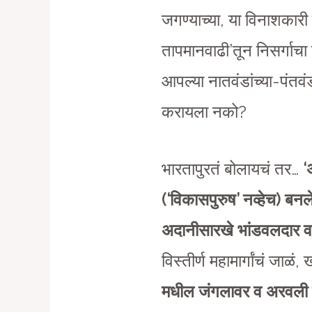
जगण्याच्या, या विनाशका
तापमानवाढी’तून निसर्गाच
आपल्या नातवंडांच्या-पंतवंडा
करायला नको?
भारतापुरतं बोलायचं तर…
‘
(‘विकासपुरुष’ नव्हेच) 
अदानीसारखे भांडवलदार व
विस्तीर्ण महामार्गांचं जाळ
मधील जंगलावर व अरवली पर