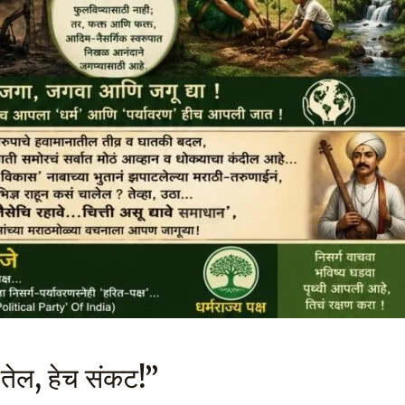
…तेल, हेच संकट!”