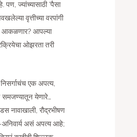
े. पण, ज्यांच्यासाठी ‘पैसा
लेल्या वृत्तीच्या वरपांगी
ि कसं आकळणार? आपल्या
प्रक्रियेचा ओझरता तरी
 निसर्गाचंच एक अपत्य,
ठ समजण्यातून येणारे…
ोंडस नावाखाली, रौद्रभीषण
टळ-अनिवार्य असं अपत्य आहे;