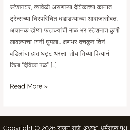
स्टेशनवर, त्यावेळी असणाऱ्या देविकाच्या कानात
ट्रेन्सच्या चिरपरिचित धडाडण्याच्या आवाजासोबत,
अचानक डांग्या फटाक्यांची माळ भर स्टेशनात कुणी
लावल्याचा ध्वनी घुमला… क्षणभर दचकून तिनं
वडिलांचा हात घट्ट धरला, तोच तिच्या पित्यानं
तिला “देविका पळ” […]
या
Read More »
मध्यमवर्गीय,
“ब्लॅक
फ्रायडे
Copyright © 2026 राजन राजे: अध्यक्ष, धर्मराज्य पक्ष