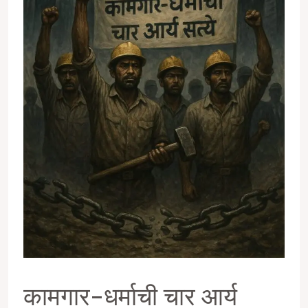
कामगार-धर्माची चार आर्य