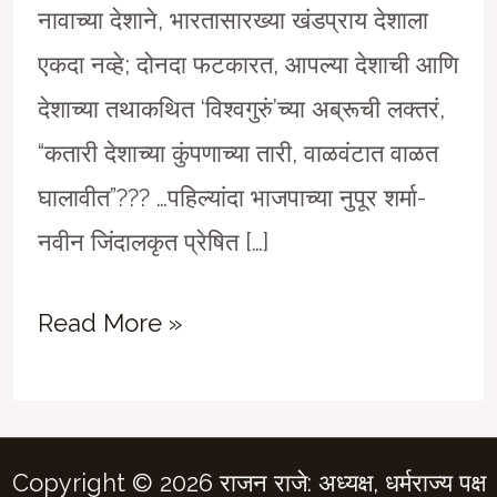
नावाच्या देशाने, भारतासारख्या खंडप्राय देशाला
एकदा नव्हे; दोनदा फटकारत, आपल्या देशाची आणि
देशाच्या तथाकथित ‘विश्वगुरुं’च्या अब्रूची लक्तरं,
“कतारी देशाच्या कुंपणाच्या तारी, वाळवंटात वाळत
घालावीत”??? …पहिल्यांदा भाजपाच्या नुपूर शर्मा-
नवीन जिंदालकृत प्रेषित […]
देशाची
Read More »
आणि
देशाच्या
तथाकथित
Copyright © 2026 राजन राजे: अध्यक्ष, धर्मराज्य पक्ष