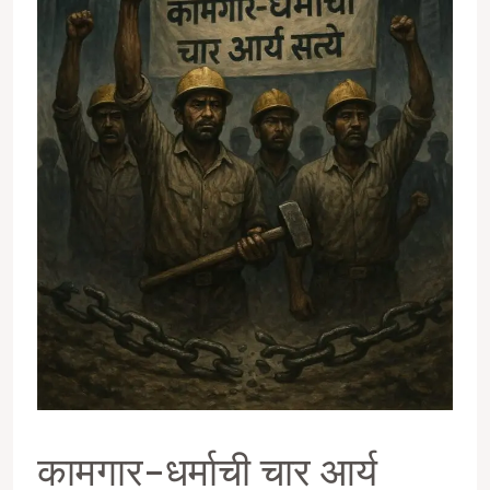
कामगार-धर्माची चार आर्य