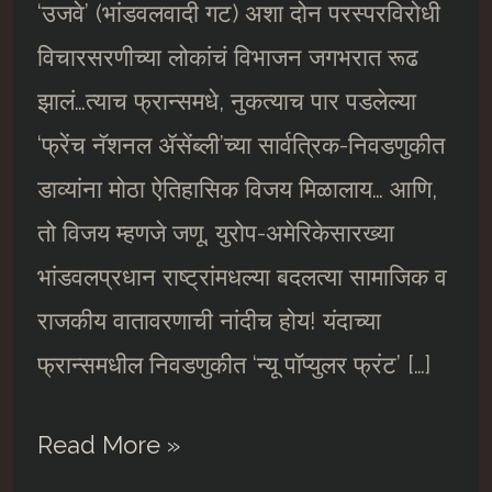
‘उजवे’ (भांडवलवादी गट) अशा दोन परस्परविरोधी
विचारसरणीच्या लोकांचं विभाजन जगभरात रूढ
झालं…त्याच फ्रान्समधे, नुकत्याच पार पडलेल्या
‘फ्रेंच नॅशनल ॲसेंब्ली’च्या सार्वत्रिक-निवडणुकीत
डाव्यांना मोठा ऐतिहासिक विजय मिळालाय… आणि,
तो विजय म्हणजे जणू, युरोप-अमेरिकेसारख्या
भांडवलप्रधान राष्ट्रांमधल्या बदलत्या सामाजिक व
राजकीय वातावरणाची नांदीच होय! यंदाच्या
फ्रान्समधील निवडणुकीत ‘न्यू पाॅप्युलर फ्रंट’ […]
तमाम
Read More »
कामगारांसाठी…