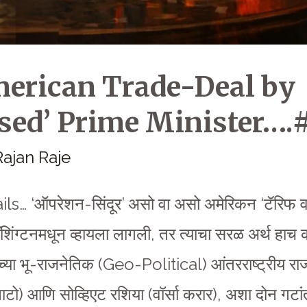
merican Trade-Deal by
sed’ Prime Minister….
Rajan Raje
ls… ‘ऑपरेशन-सिंदूर’ असो वा असो अमेरिकन ‘टॅरिफ वॉ
वॉशिंग्टनमधून व्हायला लागली, तर त्याचा सरळ अर्थ हाच
या भू-राजनेतिक (Geo-Political) आंतरराष्ट्रीय रा
ाटो) आणि सोव्हिएट रशिया (वॉर्सा करार), अशा दोन गटांत