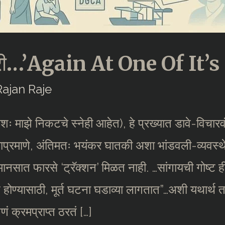
करी…’Again At One Of It’s
Rajan Raje
िशः माझे निकटचे स्नेही आहेत), हे प्रख्यात डावे-विचारवं
याप्रमाणे, अंतिमतः भयंकर घातकी अशा भांडवली-व्यवस्थेव
ानसात फारसे ‘ट्रॅक्शन’ मिळत नाही. …सांगायची गोष्ट ही क
ोण्यासाठी, मूर्त घटना घडाव्या लागतात”…अशी यथार्थ 
गणं क्रमप्राप्त ठरतं […]