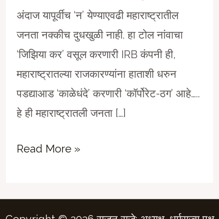
अंदाज यापूर्वीच ‘न’ येण्याएवढी महाराष्ट्रातील
जनता नक्कीच दुधखुळी नाही. हा टोल नांवाचा
‘जिझिया कर’ वसूल करणारी IRB कंपनी ही,
महाराष्ट्रातल्या राजकारण्यांना हाताशी धरुन
पडद्याआड ‘काळेधंदे’ करणारी ‘कॉर्पोरेट-ठग’ आहे…..
हे ही महाराष्ट्रातली जनता […]
मुंबई-
Read More »
पुणे
महामार्ग…..
‘टोल’चा