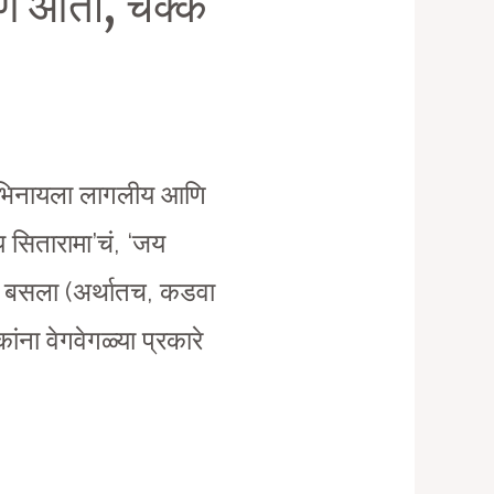
आणि आता, चक्क
ळू भिनायला लागलीय आणि
 सितारामा’चं, ‘जय
ाच बसला (अर्थातच, कडवा
ांना वेगवेगळ्या प्रकारे