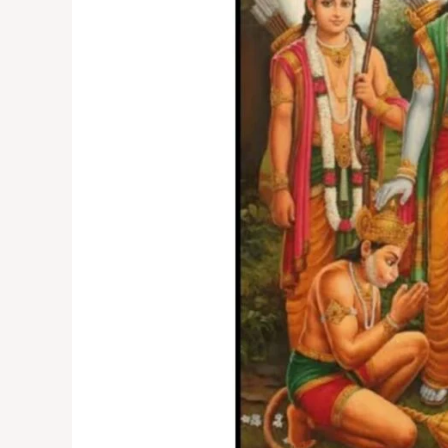
वगैरे
नामांतर