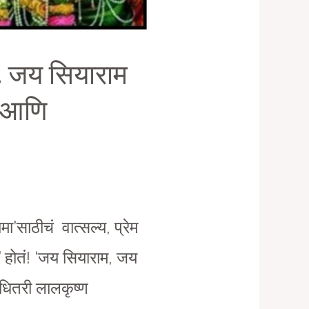
ा… जय सियाराम
ेम आणि
ा’साठीचं वात्सल्य, प्रेम
 होतं! ‘जय सियाराम, जय
कधितरी लालकृष्ण