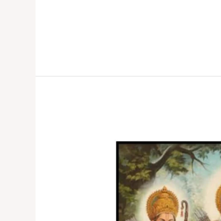
किंवा
जय
सितारामा’चं
‘जय
श्रीराम’
आणि
आता,
चक्क
‘रामनवमी’चं
‘श्रीरामनवमी’