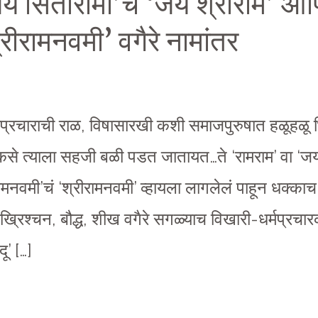
 जय सितारामा’चं ‘जय श्रीराम’ 
रीरामनवमी’ वगैरे नामांतर
्मप्रचाराची राळ, विषासारखी कशी समाजपुरुषात हळूह
 कसे त्याला सहजी बळी पडत जातायत…ते ‘रामराम’ वा ‘जय
ामनवमी’चं ‘श्रीरामनवमी’ व्हायला लागलेलं पाहून धक्क
 ख्रिश्चन, बौद्ध, शीख वगैरे सगळ्याच विखारी-धर्मप्रचारक
ू’ […]