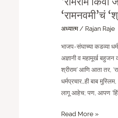
‘रामराम किंवा
‘रामनवमी’चं ‘श्
अध्यात्म
/
Rajan Raje
भाजप-संघाच्या कडव्या धर
अज्ञानी व महामूर्ख बहुजन
श्रीराम’ आणि आता तर, ‘र
धर्मप्रचार…ही बाब मुस्लिम,
लागू आहेच; पण, आपण ‘हिंद
‘रामराम
Read More »