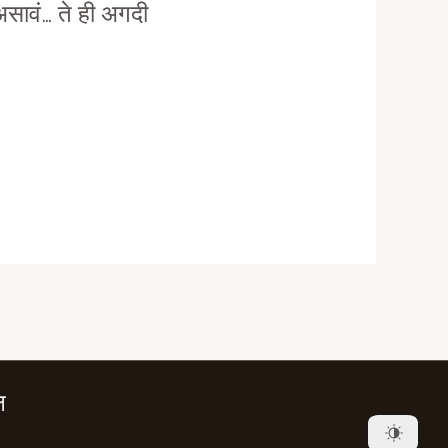
असावं… ते ही अगदी
ष