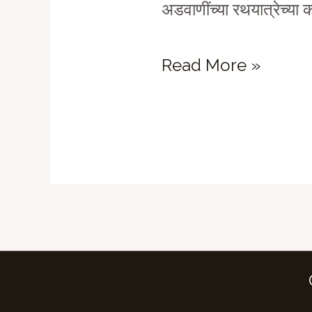
अडवाणींच्या रथयात्रेच्या
वादे
Read More »
वादे
जायते
तत्त्वबोध:
जय
श्रीराम
म्हणू
नका…
जय