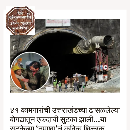
Skip
to
Ma
content
M
४१ कामगारांची उत्तराखंडच्या ढासळलेल्या
बोगद्यातून एकदाची सुटका झाली…या
सुटकेच्या ‘तमाशा’चं कवित्व शिल्लक