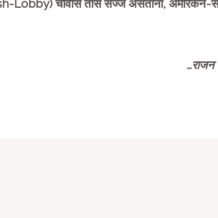
ish-Lobby) चोवीस तास सज्ज असताना, अमेरिकन-
…राजन रा