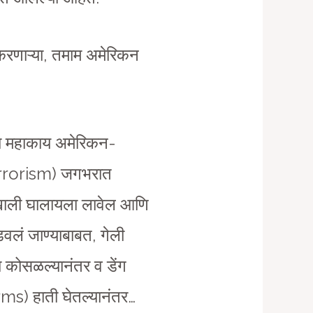
करणाऱ्या, तमाम अमेरिकन
्या महाकाय अमेरिकन-
-Terrorism) जगभरात
 खाली घालायला लावेल आणि
डवलं जाण्याबाबत, गेली
 कोसळल्यानंतर व डेंग
rms) हाती घेतल्यानंतर…