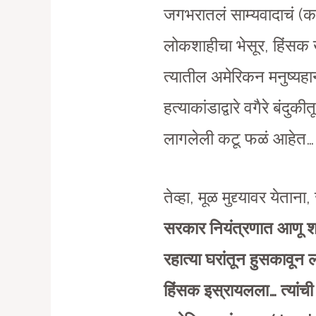
जगभरातलं साम्यवादाचं (कम
लोकशाहीचा भेसूर, हिंसक
त्यातील अमेरिकन मनुष्य
हत्याकांडाद्वारे वगैरे बंद
लागलेली कटू फळं आहेत… त्य
तेव्हा, मूळ मुद्द्यावर येतान
सरकार नियंत्रणात आणू शकत न
रहात्या घरांतून हुसकावून 
हिंसक इस्रायलला… त्यांची