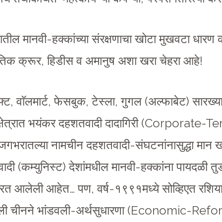
ातील मानवी-हक्कांच्या संरक्षणाचा खोटा मुखवटा धारण 
यंतिक क्रूर, हिडीस व अमानुष अशा खरा चेहरा आहे!
ट, वाॅलमार्ट, फेसबुक, टेस्ला, गुगल (अल्फाबेट) सारख
ेटीय-क्षेत्रात भयंकर दहशतवादी दादागिरी (Corporate
ी जगभरातल्या नामचीन दहशतवादी-संघटनांनासुद्धा मान
ादी (कम्युनिस्ट) देशांमधील मानवी-हक्कांना पायदळी तु
करत आलेली आहेत… पण, वर्ष-१९९१मध्ये सोव्हिएत रशिया
्वाखाली चीनने भांडवली-अर्थसुधारणा (Economic-Refo