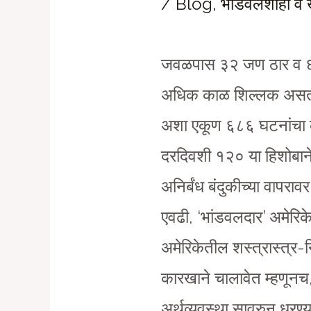
/
Blog
,
भांडवलशाही व
जवळपास ३२ जण ठार व ६० प
अधिक काळ शिल्लक असताना
अशा एकूण ६८६ घटनांचा क
दरदिवशी १२० या हिशोबाने
अनिर्बंध बंदुकीच्या वापर
एवढी, ‘भांडवलदार’ अमेरिक
अमेरिकेतील शस्त्रास्त्र-नि
कारखाने चालावेत म्हणूनच
अर्थव्यवस्था सावरुन धरण्