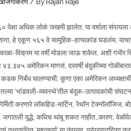
 खाजगीकरण
/ By
Rajan Raje
ेक्षा अधिक लोकं जखमी झालेत. या वर्षाला संपायला अ
, हे एकूण ५६५ वे सामूहिक-हत्याकांड घडलंय, याचा
ाळा-विक्रम या वर्षी मोडला जाऊ शकेल, अशी गंभीर 
 ४३,३७५ अमेरिकन माणसं, दरवर्षी बंदुकीच्या गोळीबारा
ावर कडक निर्बंध घालण्याची, कुणा एका अमेरिकन अध्यक्
ेतल्या ‘भांडवली-व्यवस्थे’तील बंदूक-उत्पादकांची संघट
र्मिती करणारे लाॅकहिड-मार्टिन, रेथाॅन टेक्नाॅलाॅजिज, ब
, जगातली युद्धे, कधिच थांबू शकत नाहीत…कारण, वेळो
याचं तथाकथित ‘महत्कार्य’ या कंपन्या, परंपरागतरित्या 