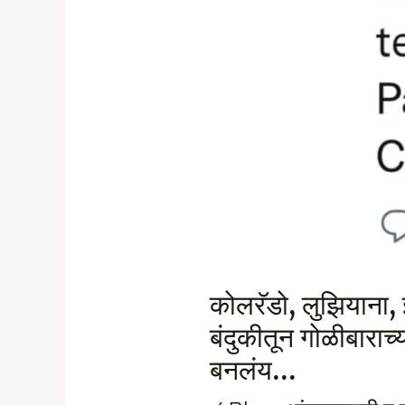
कोलरॅडो, लुझियाना, 
बंदुकीतून गोळीबारा
बनलंय…