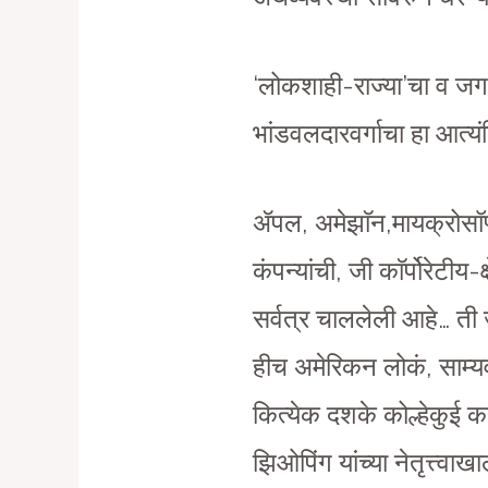
‘लोकशाही-राज्या’चा व जग
भांडवलदारवर्गाचा हा आत्
ॲपल, अमेझाॅन,मायक्रोसॉफ्
कंपन्यांची, जी काॅर्पोर
सर्वत्र चाललेली आहे… त
हीच अमेरिकन लोकं, साम्यव
कित्येक दशके कोल्हेकुई 
झिओपिंग यांच्या नेतृत्त