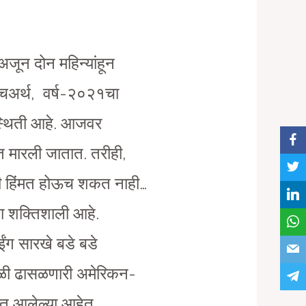
जून दोन महिन्यांहून
चअर्थ, वर्ष-२०२१चा
स्थिती आहे. आजवर
त मारली जातात. तरीही,
षाची हिंमत होऊच शकत नाही…
ना शक्तिशाली आहे.
ोईंग सारखे बडे बडे
वेळी ढासळणारी अमेरिकन-
करत आलेल्या आहेत.