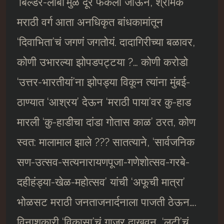
‘बिल्डर-लॉबी’मुळे दूर फेकला जाऊन, श्रमिक
मराठी वर्ग आता अनधिकृत बांधकामांतून
‘दिवाभिता’चं जगणं जगतोयं. दादागिरीच्या बळावर,
कोणी उभारल्या झोपडपट्टया ?… कोणी करोडो
‘उत्तर-भारतीयां’ना झोपड्या विकून त्यांना मुंबई-
ठाण्यात ‘आश्रय’ देऊन ‘मराठी पाया’वर कु-हाड
मारली ‘कु-हाडीचा दांडा गोतास काळ’ ठरत, कोण
स्वत: मालामाल झाले ??? सातत्याने, ‘सार्वजनिक
सण-उत्सव-सत्यनारायणपूजा-गणेशोत्सव-गरबे-
दहीहंड्या-खेळ-महोत्सव’ यांची ‘अफूची मात्रा’
भोळसट मराठी जनताजनार्दनाला पाजती ठेऊन….
विनाशकारी ‘विकासा’चं गाजर दाखवून, ‘लुटी’चं