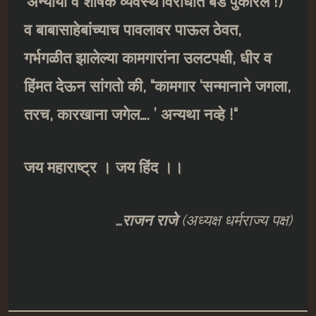
‘
अन्यायी व शोषक व्यवस्थे
’
विरोधात बंड पुकारले
!)
व बाबासाहेबांच्याच पावलावर पाऊल ठेवत
,
गर्भगळीत झालेल्या कामगारांना उलटपक्षी
,
धीर व
हिंमत देऊन सांगतो की
,
“कामगार
‘
सन्मानाने जगला
,
तरच
,
कारखाना जगेल
…. ’
अन्यथा नव्हे
!
“
जय महाराष्ट्र । जय हिंद ।।
…
राजन राजे
(
अध्यक्ष धर्मराज्य पक्ष
)