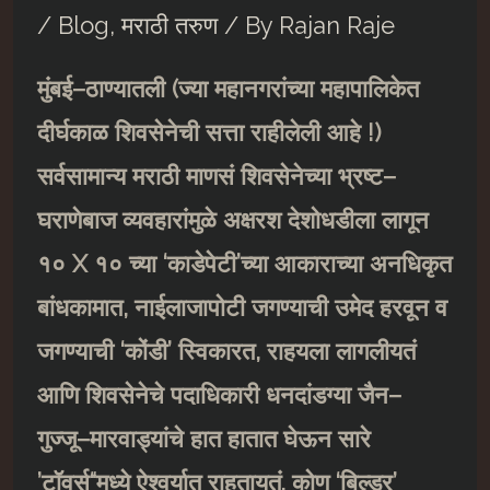
/
Blog
,
मराठी तरुण
/ By
Rajan Raje
मुंबई
–
ठाण्यातली
(
ज्या महानगरांच्या महापालिकेत
दीर्घकाळ शिवसेनेची सत्ता राहीलेली आहे
!)
सर्वसामान्य मराठी माणसं शिवसेनेच्या भ्रष्ट
–
घराणेबाज व्यवहारांमुळे अक्षरश देशोधडीला लागून
१०
X
१० च्या
‘
काडेपेटी
’
च्या आकाराच्या अनधिकृत
बांधकामात
,
नाईलाजापोटी जगण्याची उमेद हरवून व
जगण्याची
‘
कोंडी
’
स्विकारत
,
राहयला लागलीयतं
आणि शिवसेनेचे पदाधिकारी धनदांडग्या जैन
–
गुज्जू
–
मारवाड्यांचे हात हातात घेऊन सारे
’
टॉवर्स
“
मध्ये ऐश्वर्यात राहतायतं
.
कोण
‘
बिल्डर
’