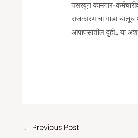
पसरवून कामगार-कर्मचारीव
राजकारणाचा गाडा चालूच शक
आपापसातील दुही… या अशा द
Post
←
Previous Post