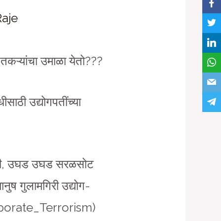
Raje
ेतकऱ्यांचा उमाळा येतो???
ीसाठी उद्योगपतींच्या
क्षी, उघड उघड सरळसोट
नुष गुलामगिरी उद्योग-
(Corporate_Terrorism)