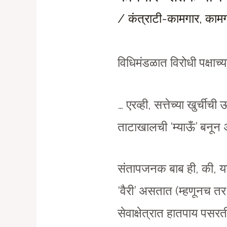
/
कंत्राटी-कामगार
,
कामग
विधिमंडळात विरोधी पक्षाच
… एरव्ही, सत्तेच्या खुर्च
ताटाखालची ‘म्याऊँ’ बनून
संतापजनक बाब ही, की, य
‘वैरी’ असतात (म्हणूनच त
सेवाक्षेत्रात हातपाय प