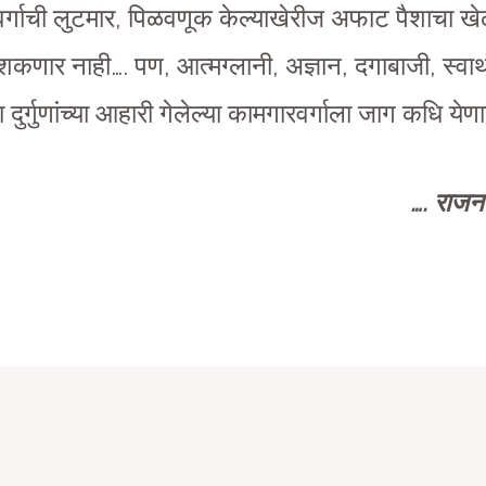
र्गाची लुटमार, पिळवणूक केल्याखेरीज अफाट पैशाचा खेळ
णार नाही…. पण, आत्मग्लानी, अज्ञान, दगाबाजी, स्वार्थ
ुर्गुणांच्या आहारी गेलेल्या कामगारवर्गाला जाग कधि ये
….
राजन र