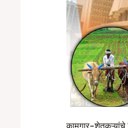
कामगार-शेतकऱ्यांचे