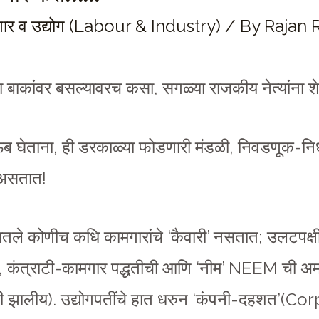
ार व उद्योग (Labour & Industry)
/ By
Rajan 
्या बाकांवर बसल्यावरच कसा, सगळ्या राजकीय नेत्यांना श
ीची ऊब घेताना, ही डरकाळ्या फोडणारी मंडळी, निवडणूक-निध
 असतात!
ातले कोणीच कधि कामगारांचे ‘कैवारी’ नसतात; उलटप
र, कंत्राटी-कामगार पद्धतीची आणि ‘नीम’ NEEM ची अमा
सरती झालीय). उद्योगपतींचे हात धरुन ‘कंपनी-दहशत’