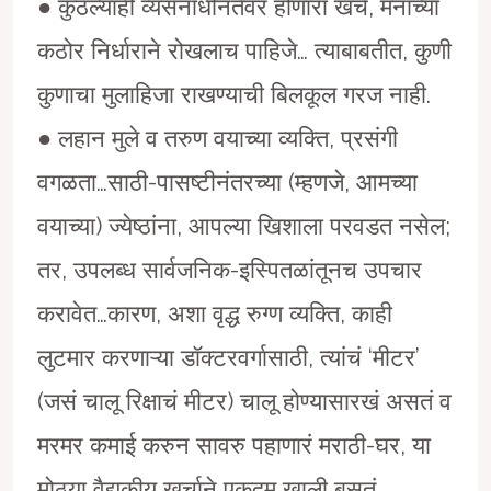
● कुठल्याही व्यसनाधीनतेवर होणारा खर्च, मनाच्या
कठोर निर्धाराने रोखलाच पाहिजे… त्याबाबतीत, कुणी
कुणाचा मुलाहिजा राखण्याची बिलकूल गरज नाही.
● लहान मुले व तरुण वयाच्या व्यक्ति, प्रसंगी
वगळता…साठी-पासष्टीनंतरच्या (म्हणजे, आमच्या
वयाच्या) ज्येष्ठांना, आपल्या खिशाला परवडत नसेल;
तर, उपलब्ध सार्वजनिक-इस्पितळांतूनच उपचार
करावेत…कारण, अशा वृद्ध रुग्ण व्यक्ति, काही
लुटमार करणाऱ्या डाॅक्टरवर्गासाठी, त्यांचं ‘मीटर’
(जसं चालू रिक्षाचं मीटर) चालू होण्यासारखं असतं व
मरमर कमाई करुन सावरु पहाणारं मराठी-घर, या
मोठ्या वैद्यकीय खर्चाने एकदम खाली बसतं.