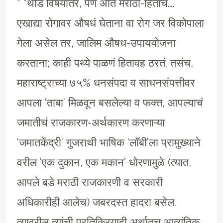
* *थोडं विषयांतर, पण अंति मराठी-हिताचं….
एखाद्या रोगावर औषधं घेताना वा रोग जर विकोपाला
गेला असेल तर, जालिम औषध-उपाययोजना
करताना; काही पथ्ये पाळणं हितावह ठरतं. तसंच,
महाराष्ट्राच्या ७५% धनसंपदा व साधनसंपत्तीवर
आपला ‘ताबा’ मिळवून बसलेल्या व फक्त, आपल्याचं
जमातीचं राजकारण-अर्थकारण करणाऱ्या
‘जमातकेंद्री’ गुजराथी भाषिक ‘लाॅबी’ला प्रामुख्याने
वरील ‘एक दुकान, एक मकान’ धोरणामुळे (त्यात,
आपले बडे मराठी राजकारणी व सरकारी
अधिकारीही आलेच) जबरदस्त हादरा बसेल.
त्यावरील त्यांची प्रतिक्रियाही अर्थातच आत्यंतिक