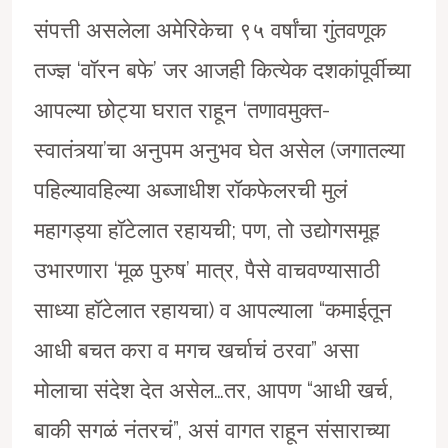
संपत्ती असलेला अमेरिकेचा ९५ वर्षांचा गुंतवणूक
तज्ज्ञ ‘वाॅरन बफे’ जर आजही कित्येक दशकांपूर्वीच्या
आपल्या छोट्या घरात राहून ‘तणावमुक्त-
स्वातंत्र्या’चा अनुपम अनुभव घेत असेल (जगातल्या
पहिल्यावहिल्या अब्जाधीश राॅकफेलरची मुलं
महागड्या हॉटेलात रहायची; पण, तो उद्योगसमूह
उभारणारा ‘मूळ पुरुष’ मात्र, पैसे वाचवण्यासाठी
साध्या हाॅटेलात रहायचा) व आपल्याला “कमाईतून
आधी बचत करा व मगच खर्चाचं ठरवा” असा
मोलाचा संदेश देत असेल…तर, आपण “आधी खर्च,
बाकी सगळं नंतरचं”, असं वागत राहून संसाराच्या