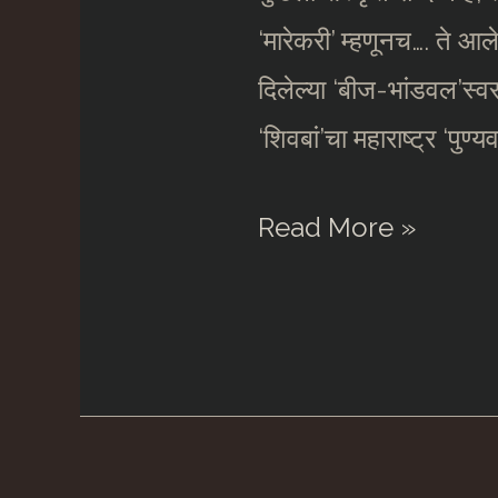
‘मारेकरी’ म्हणूनच…. ते आले 
दिलेल्या ‘बीज-भांडवल’स्वर
‘शिवबां’चा महाराष्ट्र ‘पुण्
‘कबूतर-
Read More »
छाप’
पक्ष