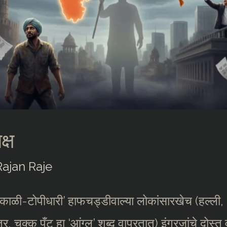
्ष
Rajan Raje
ा…’काळी-टोपीधारी’ हाफचड्डीवाल्या लोकांसारखेच (हल्ली, 
तर, चक्क पँट हा ‘आंग्ल’ शब्द वापरतात) इंग्रजांचे दोस्त