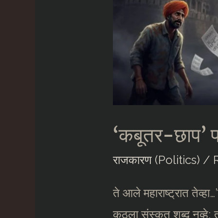
‘कबूतर-छाप’ पक
राजकारण (Politics)
/
ते आले महाराष्ट्रात तेव्ह
कुठला संस्कृत शब्द नव्हे; 