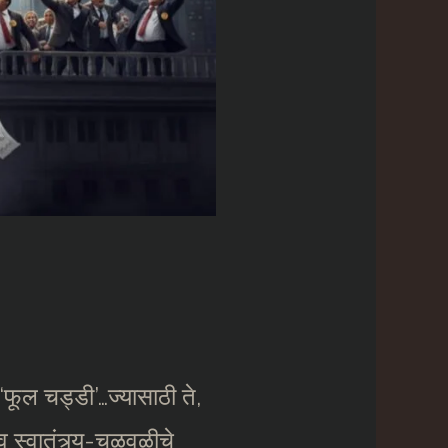
‘फूल चड्डी’…ज्यासाठी ते,
 व स्वातंत्र्य-चळवळीचे