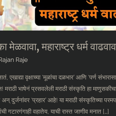
ा मेळवावा, महाराष्ट्र धर्म वाढव
Rajan Raje
ातं, एखाद्या वृक्षाच्या ‘मूळांचा दळभार’ आणि ‘पर्ण संभार
! मराठी भाषेनं प्रसवलेली मराठी संस्कृति हा माणुसकीचा
अन् दुर्जनांवर ‘प्रहार’ आहे! या मराठी संस्कृतिच्या परम
णांची गटारगंगाही वहातेय, याची रास्त जाणीव मनात […]