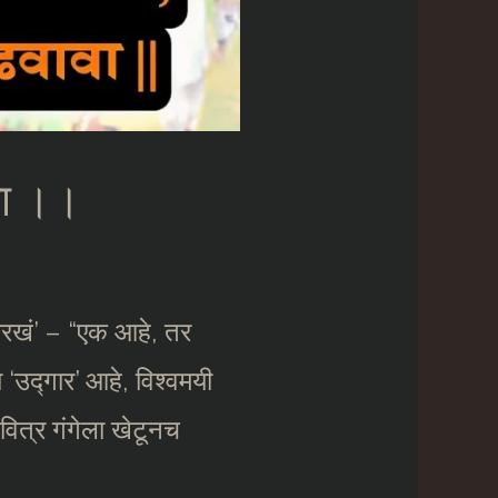
ावा ।।
ासारखं’ – “एक आहे, तर
 ‘उद्गार’ आहे, विश्वमयी
पवित्र गंगेला खेटूनच