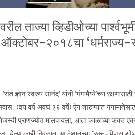
 वरील ताज्या व्हिडीओच्या पार्श्वभू
 ऑक्टोबर-२०१८चा ‘धर्मराज्य-स
‘संत ज्ञान स्वरुप सानंद’ यांनी ‘गंगामैय्ये’च्या रक्षणासा
लदास’, (वय वर्ष अवघं ३६ वर्षे) ऐन तारुण्यात गंगामातेस
्य-तेजस्वी प्राणज्योत मालवायला, आता काळाच्या फक्त ए
’, येत्या काही दिवसात, या देशातल्या “रक्त-पिपासू शो