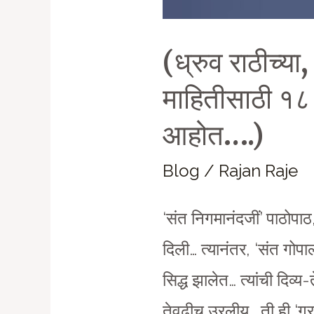
(ध्रुव राठीच्या,
माहितीसाठी १८
आहोत….)
Blog
/
Rajan Raje
‘संत निगमानंदजीं’ पाठोपाठ, 
दिली… त्यानंतर, ‘संत गोपा
सिद्ध झालेत… त्यांची दिव
तेवढीच उरलीय… ती ही ‘गरज