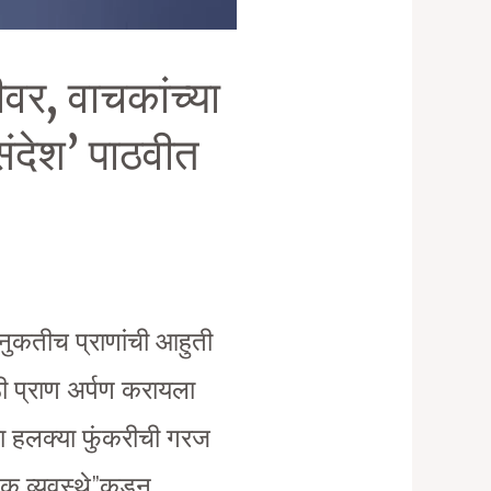
मीवर, वाचकांच्या
ंदेश’ पाठवीत
ठी नुकतीच प्राणांची आहुती
ाठी प्राण अर्पण करायला
का हलक्या फुंकरीची गरज
षक व्यवस्थे”कडून