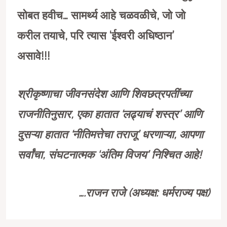
सोबत हवीच… सामर्थ्य आहे चळवळीचे, जो जो
करील तयाचे, परि त्यास ‘ईश्वरी अधिष्ठान’
असावे!!!
श्रीकृष्णाचा जीवनसंदेश आणि शिवछत्रपतींच्या
राजनीतिनुसार, एका हातात ‘लढ्याचं शस्त्र’ आणि
दुसऱ्या हातात ‘नीतिमत्तेचा तराजू’ धरणाऱ्या, आपणा
सर्वांचा, संघटनात्मक ‘अंतिम विजय’ निश्चित आहे!
….
राजन राजे
(
अध्यक्ष: धर्मराज्य पक्ष)