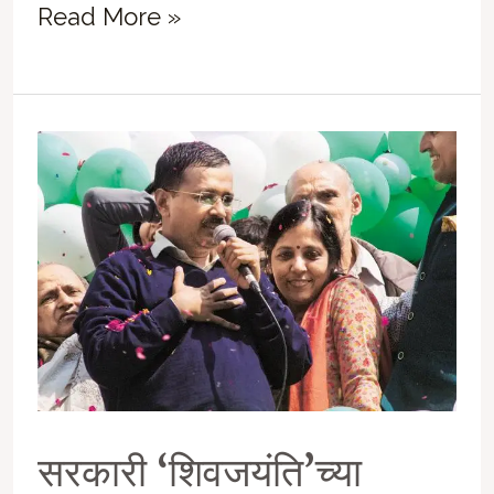
हे
Read More »
भगतसिंगाच्या
आत्म्याला
तरी
रुचेल
काय???
सरकारी ‘शिवजयंति’च्या