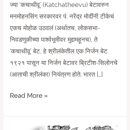
ज्या ‘कचाथीवू’ (Katchatheevu) बेटावरुन
मनमोहनसिंग सरकारवर पं. नरेंद्र मोदींनी टीकेचं
एकच मोहोळ उठवलं (अर्थातच, लोकसभा-
निवडणुकीच्या पार्श्‍वभूमीवर मुद्दामहूनच), ते
‘कचाथीवू’ बेट, हे श्रीलंकेतील एक निर्जन बेट.
१९२१ पासून या निर्जन बेटावर ब्रिटीश-सिलोनचे
(आताची श्रीलंका) नियंत्रण होते. भारत […]
जनाची
Read More »
नाहीतर
मनाची