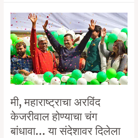
पूर्वसंध्येला
अरविंद
केजरीवालांच्या
भीमपराक्रमाचा
आगळावेगळा;
पण,
मराठी
माणसांच्या
मी, महाराष्ट्राचा अरविंद
दृष्टीकोनातून
केजरीवाल होण्याचा चंग
महत्त्वपूर्ण
बांधावा… या संदेशावर दिलेला
अन्वयार्थ…..