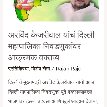
केजरिवाल
यांचं
‘‘धर्मराज्य
अरविंद केजरीवाल यांचं दिल्ली
पक्षा’’तर्फे
महापालिका निवडणुकांवर
हार्दिक
आक्रमक वक्तव्य
अभिनंदन…
प्रतिक्रिया
,
विशेष लेख
/
Rajan Raje
दिल्लीचे मुख्यमंत्री अरविंद केजरीवाल यांनी आज
दिल्ली महापालिका निवडणुका पुढे ढकलल्याबद्दल
भाजपावर हल्ला चढवला आणि खुलं आव्हान देताना,