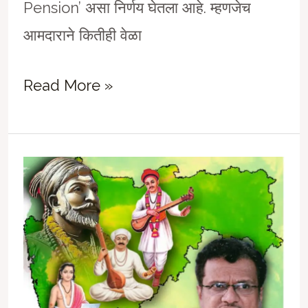
Pension’ असा निर्णय घेतला आहे. म्हणजेच
आमदाराने कितीही वेळा
पंजाबचे
Read More »
मुख्यमंत्री
भगवंत
मान
तसेच,
आपचे
राष्ट्रीय
निमंत्रक
अरविंदजी