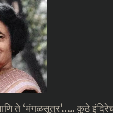
आणि ते ‘मंगळसूत्र’….. कुठे इंदि