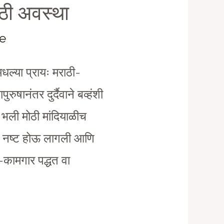
ठी अवस्था
je
मधल्या प्रायः मराठी-
रुषानंतर दुर्दैवाने बव्हंशी
 भली मोठी मांदियाळीच
्धी’ नष्ट होऊ लागली आणि
टी-कामगार पद्धत वा