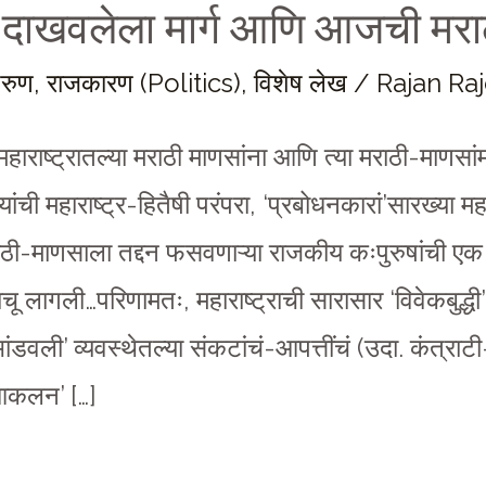
ी दाखवलेला मार्ग आणि आजची मरा
तरुण
,
राजकारण (Politics)
,
विशेष लेख
/
Rajan Ra
, महाराष्ट्रातल्या मराठी माणसांना आणि त्या मराठी-माणसां
ांची महाराष्ट्र-हितैषी परंपरा, ‘प्रबोधनकारां’सारख्या महापु
ाठी-माणसाला तद्दन फसवणाऱ्या राजकीय कःपुरुषांची एक
नाचू लागली…परिणामतः, महाराष्ट्राची सारासार ‘विवेकबुद
भांडवली’ व्यवस्थेतल्या संकटांचं-आपत्तींचं (उदा. कंत्रा
‘आकलन’ […]