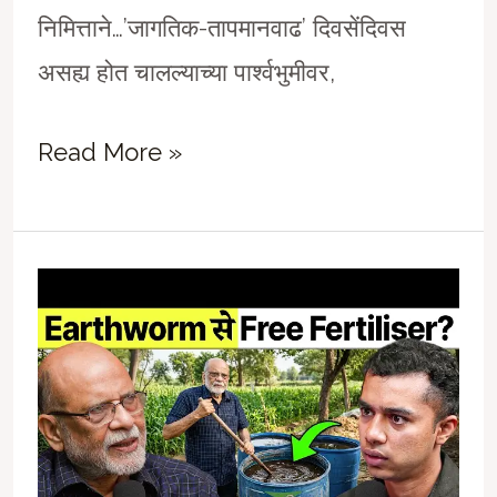
निमित्ताने…’जागतिक-तापमानवाढ’ दिवसेंदिवस
असह्य होत चालल्याच्या पार्श्वभुमीवर,
“संकट
Read More »
तेलाचं
नव्हे…
तेल,
हेच
संकट!”