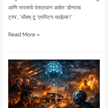
आणि भारताचे पंतप्रधान आहेत ‘डोनाल्ड
ट्रंप’….”थँक्स् टू ‘एपस्टिन-फाईल्स’!”
अमेरिका-
Read More »
इस्रायल-
इराण
शिमग्याचं
कवित्व….##11