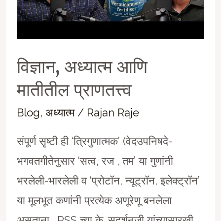
विज्ञान, अध्यात्म आणि
मातीतील प्राणतत्त्व
Blog
,
अध्यात्म
/
Rajan Raje
संपूर्ण सृष्टी ही ‘त्रिगुणात्मक’ (वेदउपनिषदे-
भगवतगीतेनुसार ‘सत्व, रज , तम’ या गुणांनी
भरलेली-भारलेली व ‘प्रोटाॅन, न्यूट्रॉन, इलेक्ट्रॉन’
या मूलभूत कणांनी प्रत्येक अणूरेणू बनलेला
असताना… RSS च्या के. सुदर्शनजी यांच्यासारखी