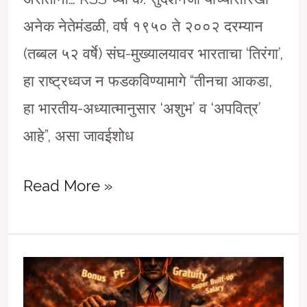
अनेक नेतेमंडळी, वर्ष १९५० ते २००२ दरम्यान
(तब्बल ५२ वर्षे) संघ-मुख्यालयावर भारताचा ‘तिरंगा’,
हा राष्ट्रध्वज न फडकविण्यामागे “तीनचा आकडा,
हा भारतीय-अध्यात्मानुसार ‘अशुभ’ व ‘अपवित्र’
आहे”, असा जावईशोध
विज्ञान,
Read More »
अध्यात्म
आणि
मातीतील
प्राणतत्त्व