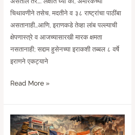
असतील तर…. लक्षात घ्या की, अमेरिकेच्या
चिथावणीने तसेच, मदतीने व ३८ राष्ट्रांचा पाठींबा
असतानाही…आणि, इराणकडे तेव्हा लांब पल्ल्याची
क्षेपणास्त्रे व आजच्यासारखी मारक क्षमता
नसतानाही; सद्दाम हुसेनच्या इराकशी तब्बल ८ वर्षे
इराणने एकट्याने
अमेरिका-
Read More »
इस्रायल-
इराण
शिमग्याचं
कवित्व….##5