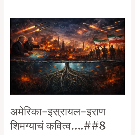
इराण
शिमग्याचं
कवित्व….##9
अमेरिका-इस्रायल-इराण
शिमग्याचं कवित्व….##8