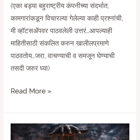
(एका बड्या बहुराष्ट्रीय कंपनीच्या संदर्भात,
कामगारांकडून विचारल्या गेलेल्या काही प्रश्नांची,
मी व्हाॅटसॲपवर पाठवलेली उत्तरं…आपल्याही
माहितीसाठी संकलित करुन खालीलप्रमाणे
पाठवतोय…जरा, वाचण्याची व समजून घेण्याची
तसदी जरुर घ्या)
“गुलामी
Read More »
की
लढा?
–