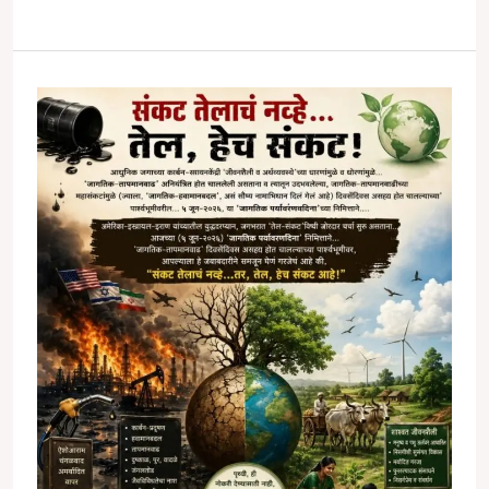
दिपके’सह
भारतवर्षातील
समस्त
तरुणाईला
‘अराजकवादी’
ठरवणारे,
देवेंद्र
फडणवीस
कोण…???