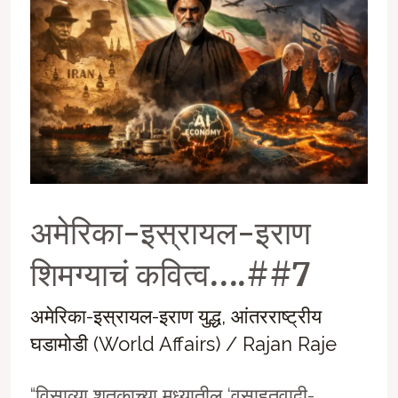
कवित्व….##8
अमेरिका-इस्रायल-इराण
शिमग्याचं कवित्व….##7
अमेरिका-इस्रायल-इराण युद्ध
,
आंतरराष्ट्रीय
घडामोडी (World Affairs)
/
Rajan Raje
“विसाव्या शतकाच्या मध्यातील ‘वसाहतवादी-