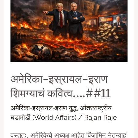
CTCच्या
आड
दडलेलं
कामगारांचं
शोषण”
अमेरिका-इस्रायल-इराण
शिमग्याचं कवित्व….##11
अमेरिका-इस्रायल-इराण युद्ध
,
आंतरराष्ट्रीय
घडामोडी (World Affairs)
/
Rajan Raje
वस्तुतः, अमेरिकेचे अध्यक्ष आहेत ‘बेंजामिन नेतन्याहू’