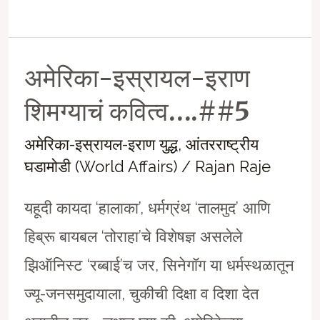
इस्रायल-
इराण
अमेरिका-इस्रायल-इराण
शिमग्याचं
कवित्व….##7
शिमग्याचं कवित्व….##5
अमेरिका-इस्रायल-इराण युद्ध
,
आंतरराष्ट्रीय
घडामोडी (World Affairs)
/
Rajan Raje
यहूदी कायदा ‘हालाका’, धर्मग्रंथ ‘तालमुद’ आणि
हिब्रू बायबल ‘तोराहा’चे विशेषज्ञ असलेले
झिऑनिस्ट ‘रब्बाई’च जर, सिनेगाॅग या धर्मस्थळातून
ज्यू-जनसमुदायाला, चुकीची दिक्षा व दिशा देत